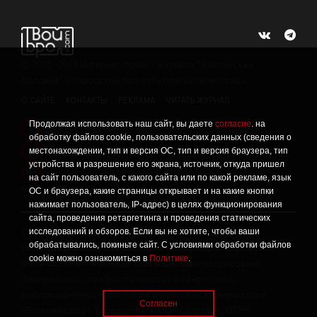
©
2015 -2026
Интернет-проект журнала "Балтийский
Бродвей" о городской поп-культуре Калининграда.
О САЙТЕ
КОНТАКТЫ
РЕКЛАМА
ЧИТАТЬ ЖУРНАЛ
Продолжая использовать наш сайт, вы даете
согласие
. на
Политика конфиденциальности
!
обработку файлов cookie, пользовательских данных (сведения о
Информация о проведении СОУТ
местонахождении, тип и версия ОС, тип и версия браузера, тип
!
устройства и разрешение его экрана, источник, откуда пришел
Данный сайт не предназначен для просмотра лицам
16+
на сайт пользователь, с какого сайта или по какой рекламе, язык
младше 16 лет.
ОС и браузера, какие страницы открывает и на какие кнопки
нажимает пользователь, IP-адрес) в целях функционирования
сайта, проведения ретаргетинга и проведения статических
исследований и обзоров. Если вы не хотите, чтобы ваши
Сетевое издание «Твой Бро», реестровая запись о
обрабатывались, покиньте сайт. С условиями обработки файлов
регистрации средства массовой информации: серия Эл №
cookie можно ознакомиться в
Политике
.
ФС77-86309 от 17 ноября 2023 года, зарегистрировано
Федеральной службой по надзору в сфере связи,
информационных технологий и массовых коммуникаций
Согласен
(Роскомнадзор). Учредитель: ООО «Стартап», ОГРН