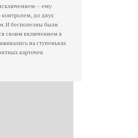
 исключением — ему
с-контролем, до двух
м. И бесполезны были
ся своим включением в
саживались на ступеньках
зитных карточек