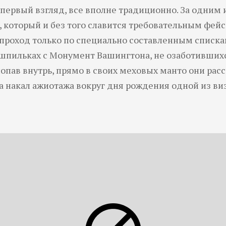
первый взгляд, все вполне традиционно. За одним
б, который и без того славится требовательным фей
 проход только по специально составленным списка
шпильках с Монумент Вашингтона, не озаботивших
 попав внутрь, прямо в своих меховых манто они рас
а накал ажиотажа вокруг дня рождения одной из ви