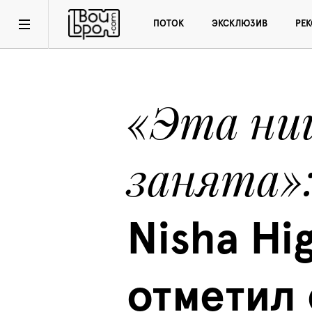
ПОТОК
ЭКСКЛЮЗИВ
РЕ
«Эта ни
занята»
Nisha Hig
отметил 