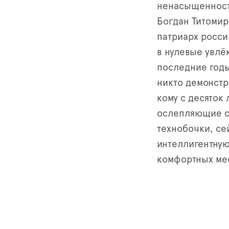
ненасыщенность
Богдан Титомир
патриарх росси
в нулевые увлё
последние год
никто демонстр
кому с десяток
ослепляющие с
технобочки, се
интеллигентную
комфортных мес