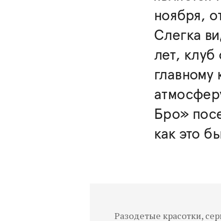
ноября, о
Слегка ви
лет, клуб
главному 
атмосферу
Бро» посе
как это б
Разодетые красотки, сер