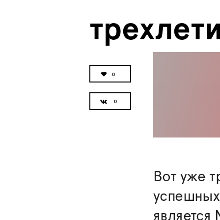
трехлет
0
Вот уже т
успешных 
является N