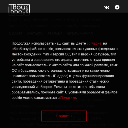
©
2015 -2026
Интернет-проект журнала "Балтийский
Бродвей" о городской поп-культуре Калининграда.
О САЙТЕ
КОНТАКТЫ
РЕКЛАМА
ЧИТАТЬ ЖУРНАЛ
Продолжая использовать наш сайт, вы даете
согласие
. на
Политика конфиденциальности
!
обработку файлов cookie, пользовательских данных (сведения о
Информация о проведении СОУТ
местонахождении, тип и версия ОС, тип и версия браузера, тип
!
устройства и разрешение его экрана, источник, откуда пришел
Данный сайт не предназначен для просмотра лицам
16+
на сайт пользователь, с какого сайта или по какой рекламе, язык
младше 16 лет.
ОС и браузера, какие страницы открывает и на какие кнопки
нажимает пользователь, IP-адрес) в целях функционирования
сайта, проведения ретаргетинга и проведения статических
исследований и обзоров. Если вы не хотите, чтобы ваши
Сетевое издание «Твой Бро», реестровая запись о
обрабатывались, покиньте сайт. С условиями обработки файлов
регистрации средства массовой информации: серия Эл №
cookie можно ознакомиться в
Политике
.
ФС77-86309 от 17 ноября 2023 года, зарегистрировано
Федеральной службой по надзору в сфере связи,
информационных технологий и массовых коммуникаций
Согласен
(Роскомнадзор). Учредитель: ООО «Стартап», ОГРН
1063906139659. Главный редактор: Ольга Сергеевна Орлова.