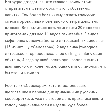
Нетрудно догадаться, что главное, зачем стоит
отправиться в Светлогорск – это, собственно,
напитки. Тем более без них выдержать гремучую
смесь мороза, льда и балтийского ветра довольно
сложно. Впечатлиться есть чем: почти 20 проектов
приготовили для вас 11 видов глинтвейна, 8 видов
кофе, одна медовуха (но зато литовская), 27 видов чая
(15 из них — у «Самовара»), 2 вида пива (холодное
литовское и горячее локальное от English Bar), один
сбитень, 4 вида пуншей, всего один вариант выпить
шампанского и, конечно же, одна сыть с лимоном, что
бы это ни значило.
Ребята из «Самовара», кстати, молодцевато
щеголявшие в первые дни привычными русскими
косоворотками, уже на второй день праздника вняли
голосу рациональности и надели куда более