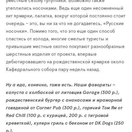
уместные сезону тулупчики. Возможно также
утеплились носочками. Ведь еще один несомненный
хит ярмарки, палатка, вокруг которой постоянно стоит
очередь – это, вы ни за что не догадаетесь, «Русские
носочки». Помимо того, что это еще один способ
спастись от холода, многие смелые туристы и
привыкшие местные охотно покупают разнообразные
шерстяные изделия от проекта, впервые
дебютировавшего на рождественской ярмарке около
Кафедрального собора пару недель назад.
Ну а еда, конечно, тоже есть. Наши фавориты –
капуста с колбаской от литовцев Garage (300 р.),
рождественский бургер с ананасами и мраморной
говядиной от Corner Pub (300 р.), горячий Том Ям от
Red Chili (100 р. с курицей, 200 р. c тигровой
креветкой), кулерн гриль с беконом от DK Dogs (250
р.).