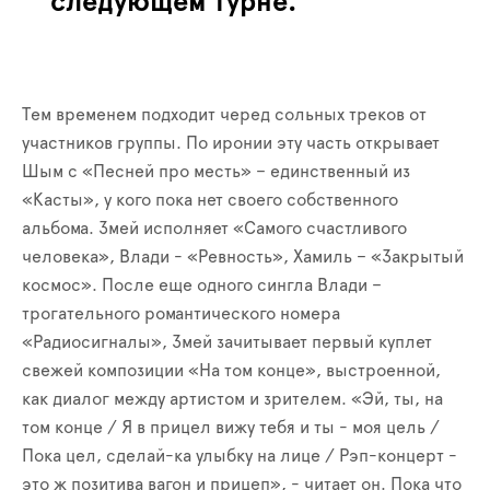
следующем турне.
Тем временем подходит черед сольных треков от
участников группы. По иронии эту часть открывает
Шым с «Песней про месть» – единственный из
«Касты», у кого пока нет своего собственного
альбома. Змей исполняет «Самого счастливого
человека», Влади - «Ревность», Хамиль – «Закрытый
космос». После еще одного сингла Влади –
трогательного романтического номера
«Радиосигналы», Змей зачитывает первый куплет
свежей композиции «На том конце», выстроенной,
как диалог между артистом и зрителем. «Эй, ты, на
том конце
/
Я в прицел вижу тебя и ты - моя цель /
Пока цел, сделай-ка улыбку на лице / Рэп-концерт -
это ж позитива вагон и прицеп», - читает он. Пока что