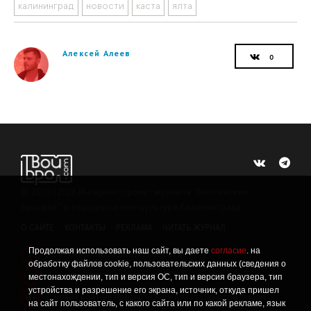
калининград
новости
каста
ялта
Алексей Алеев
©
2015 -2026
Интернет-проект журнала "Балтийский
Бродвей" о городской поп-культуре Калининграда.
О САЙТЕ
КОНТАКТЫ
РЕКЛАМА
ЧИТАТЬ ЖУРНАЛ
Продолжая использовать наш сайт, вы даете
согласие
. на
Политика конфиденциальности
!
обработку файлов cookie, пользовательских данных (сведения о
Информация о проведении СОУТ
местонахождении, тип и версия ОС, тип и версия браузера, тип
!
устройства и разрешение его экрана, источник, откуда пришел
Данный сайт не предназначен для просмотра лицам
16+
на сайт пользователь, с какого сайта или по какой рекламе, язык