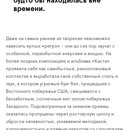
будто бы находилась вне
времени.
Даже на самые ранние их творения невозможно
навесить ярлык «ретро» - они до сих пор звучат с
особенной, первобытной энергией и мощью. На
более поздних композициях и альбомах «Каста»
проявила себя как самобытный, разноплановый
коллектив и выработала свой собственный стиль и
звук, в котором угрюмый бум-бэп, пришедший с
Восточного побережья США, смешивался с
беззаботным, солнечным хип-хопом побережья
Западного. Подсмотренные за океаном приемы
оказались пропущены через ростовскую школу и
обросли напевностью, узнаваемой мелодикой,
«задушевностью» и прямым диалогом со слушателем,