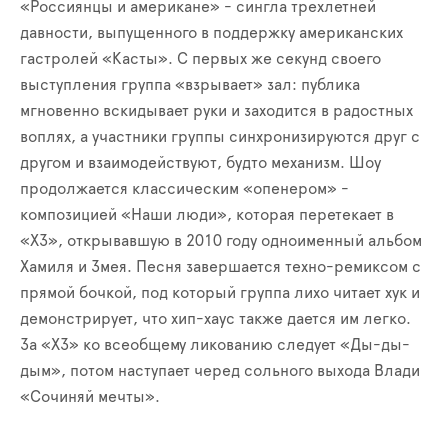
«Россиянцы и американе» - сингла трехлетней
давности, выпущенного в поддержку американских
гастролей «Касты». С первых же секунд своего
выступления группа «взрывает» зал: публика
мгновенно вскидывает руки и заходится в радостных
воплях, а участники группы синхронизируются друг с
другом и взаимодействуют, будто механизм. Шоу
продолжается классическим «опенером» -
композицией «Наши люди», которая перетекает в
«ХЗ», открывавшую в 2010 году одноименный альбом
Хамиля и Змея. Песня завершается техно-ремиксом с
прямой бочкой, под который группа лихо читает хук и
демонстрирует, что хип-хаус также дается им легко.
За «ХЗ» ко всеобщему ликованию следует «Ды-ды-
дым», потом наступает черед сольного выхода Влади
«Сочиняй мечты».