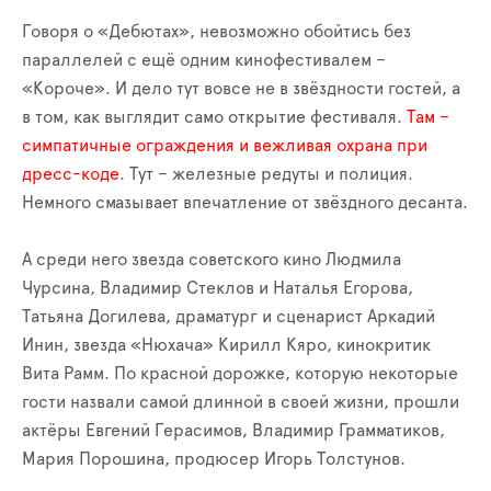
Говоря о «Дебютах», невозможно обойтись без
параллелей с ещё одним кинофестивалем –
«Короче». И дело тут вовсе не в звёздности гостей, а
в том, как выглядит само открытие фестиваля.
Там –
симпатичные ограждения и вежливая охрана при
дресс-коде
. Тут – железные редуты и полиция.
Немного смазывает впечатление от звёздного десанта.
А среди него звезда советского кино Людмила
Чурсина, Владимир Стеклов и Наталья Егорова,
Татьяна Догилева, драматург и сценарист Аркадий
Инин, звезда «Нюхача» Кирилл Кяро, кинокритик
Вита Рамм. По красной дорожке, которую некоторые
гости назвали самой длинной в своей жизни, прошли
актёры Евгений Герасимов, Владимир Грамматиков,
Мария Порошина, продюсер Игорь Толстунов.