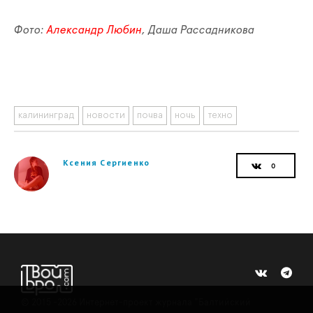
Фото:
Александр Любин
, Даша Рассадникова
калининград
новости
почва
ночь
техно
Ксения Сергиенко
©
2015 -2026
Интернет-проект журнала "Балтийский