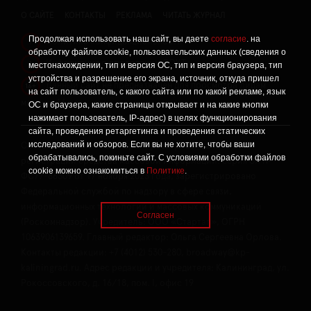
О САЙТЕ
КОНТАКТЫ
РЕКЛАМА
ЧИТАТЬ ЖУРНАЛ
Продолжая использовать наш сайт, вы даете
согласие
. на
Политика конфиденциальности
!
обработку файлов cookie, пользовательских данных (сведения о
Информация о проведении СОУТ
местонахождении, тип и версия ОС, тип и версия браузера, тип
!
устройства и разрешение его экрана, источник, откуда пришел
Данный сайт не предназначен для просмотра лицам
16+
на сайт пользователь, с какого сайта или по какой рекламе, язык
младше 16 лет.
ОС и браузера, какие страницы открывает и на какие кнопки
нажимает пользователь, IP-адрес) в целях функционирования
сайта, проведения ретаргетинга и проведения статических
исследований и обзоров. Если вы не хотите, чтобы ваши
Сетевое издание «Твой Бро», реестровая запись о
обрабатывались, покиньте сайт. С условиями обработки файлов
регистрации средства массовой информации: серия Эл №
cookie можно ознакомиться в
Политике
.
ФС77-86309 от 17 ноября 2023 года, зарегистрировано
Федеральной службой по надзору в сфере связи,
информационных технологий и массовых коммуникаций
Согласен
(Роскомнадзор). Учредитель: ООО «Стартап», ОГРН
1063906139659. Главный редактор: Ольга Сергеевна Орлова.
Контакты редакции: +7 (4012) 530-280, broadway@kp-
kaliningrad.ru. Адрес редакции и учредителя: Калининград, ул.
Рокоссовского, д. 16/18, пом. I, офис 19