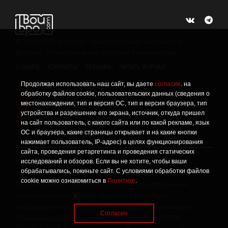
©
2015 -2026
Интернет-проект журнала "Балтийский
Бродвей" о городской поп-культуре Калининграда.
О САЙТЕ
КОНТАКТЫ
РЕКЛАМА
ЧИТАТЬ ЖУРНАЛ
Продолжая использовать наш сайт, вы даете
согласие
. на
Политика конфиденциальности
!
обработку файлов cookie, пользовательских данных (сведения о
Информация о проведении СОУТ
местонахождении, тип и версия ОС, тип и версия браузера, тип
!
устройства и разрешение его экрана, источник, откуда пришел
Данный сайт не предназначен для просмотра лицам
16+
на сайт пользователь, с какого сайта или по какой рекламе, язык
младше 16 лет.
ОС и браузера, какие страницы открывает и на какие кнопки
нажимает пользователь, IP-адрес) в целях функционирования
сайта, проведения ретаргетинга и проведения статических
исследований и обзоров. Если вы не хотите, чтобы ваши
Сетевое издание «Твой Бро», реестровая запись о
обрабатывались, покиньте сайт. С условиями обработки файлов
регистрации средства массовой информации: серия Эл №
cookie можно ознакомиться в
Политике
.
ФС77-86309 от 17 ноября 2023 года, зарегистрировано
Федеральной службой по надзору в сфере связи,
информационных технологий и массовых коммуникаций
Согласен
(Роскомнадзор). Учредитель: ООО «Стартап», ОГРН