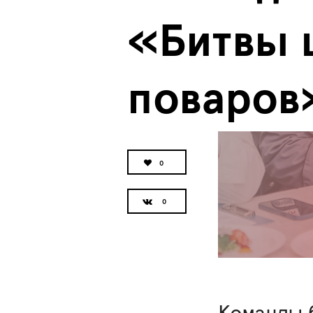
«Битвы 
поваров
0