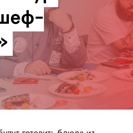
шеф-
»