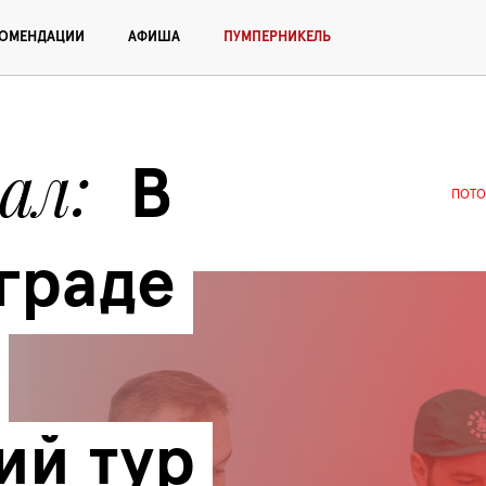
КОМЕНДАЦИИ
АФИША
ПУМПЕРНИКЕЛЬ
ал
В 
ПОТО
раде 
й тур 