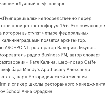
 звание «Лучший шеф-повар».
х «Пумперникеля» непосредственно перед
огов пройдёт гастрофорум 16+. Это обучающее
а котором выступят четыре федеральных
 калининградцами появятся архитектор,
о ARCHPOINT, ресторатор Валерий Лизунов,
озреватель радио Business FM, автор словаря
азговорник» Катя Калина, шеф-повар Caffe
-шеф бара Mandy's Apothecary Александр
ватель, партнёр юридической компании
irm и спикер школы ресторанного менеджмента
kov School Анна Фрадкин.