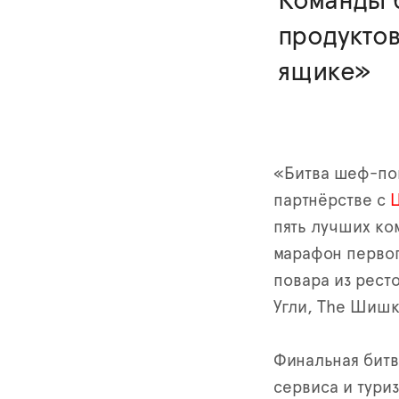
Команды б
продуктов
ящике»
«Битва шеф-по
партнёрстве с
пять лучших к
марафон первого
повара из ресто
Угли, The Шишк
Финальная битв
сервиса и тури