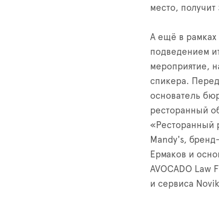
место, получит
А ещё в рамка
подведением ит
мероприятие, н
спикера. Перед
основатель бюр
ресторанный об
«Ресторанный р
Mandy's, бренд
Ермаков и осно
AVOCADO Law F
и сервиса Novi