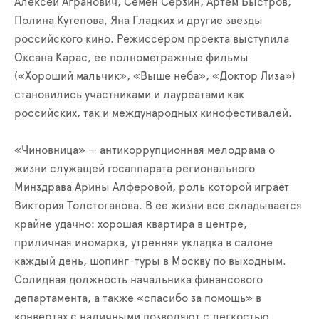
Алексей Агранович, Семен Серзин, Артем Быстров,
Полина Кутепова, Яна Гладких и другие звезды
российского кино. Режиссером проекта выступила
Оксана Карас, ее полнометражные фильмы
(«Хороший мальчик», «Выше неба», «Доктор Лиза»)
становились участниками и лауреатами как
российских, так и международных кинофестивалей.
«Чиновница» — антикоррупционная мелодрама о
жизни служащей госаппарата регионального
Минздрава Арины Алферовой, роль которой играет
Виктория Толстоганова. В ее жизни все складывается
крайне удачно: хорошая квартира в центре,
приличная иномарка, утренняя укладка в салоне
каждый день, шопинг-туры в Москву по выходным.
Солидная должность начальника финансового
департамента, а также «спасибо за помощь» в
конвертах с наличными позволяют с легкостью