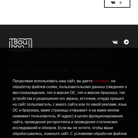
©
2015 -2026
Интернет-проект журнала "Балтийский
Бродвей" о городской поп-культуре Калининграда.
О САЙТЕ
КОНТАКТЫ
РЕКЛАМА
ЧИТАТЬ ЖУРНАЛ
Продолжая использовать наш сайт, вы даете
согласие
. на
Политика конфиденциальности
!
обработку файлов cookie, пользовательских данных (сведения о
Информация о проведении СОУТ
местонахождении, тип и версия ОС, тип и версия браузера, тип
!
устройства и разрешение его экрана, источник, откуда пришел
Данный сайт не предназначен для просмотра лицам
16+
на сайт пользователь, с какого сайта или по какой рекламе, язык
младше 16 лет.
ОС и браузера, какие страницы открывает и на какие кнопки
нажимает пользователь, IP-адрес) в целях функционирования
сайта, проведения ретаргетинга и проведения статических
исследований и обзоров. Если вы не хотите, чтобы ваши
Сетевое издание «Твой Бро», реестровая запись о
обрабатывались, покиньте сайт. С условиями обработки файлов
регистрации средства массовой информации: серия Эл №