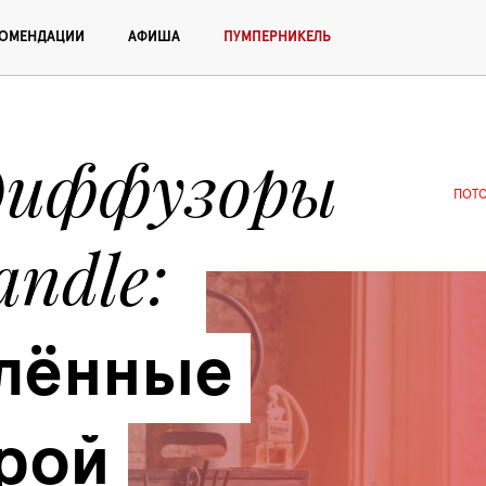
КОМЕНДАЦИИ
АФИША
ПУМПЕРНИКЕЛЬ
диффузоры 
ПОТ
andle
лённые 
рой 