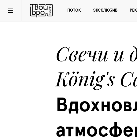
ПОТОК
ЭКСКЛЮЗИВ
РЕ
Свечи и 
König's C
Вдохнов
атмосфе