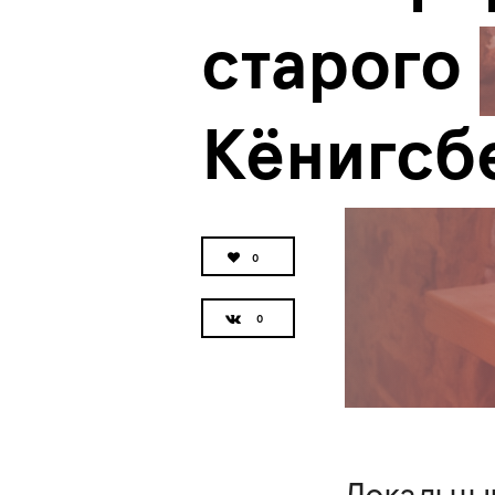
старого 
Кёнигсб
0