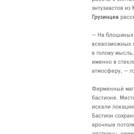
энтузиастов из
Грузинцев
расск
— На блошиных
всевозможных с
в голову мысль
именно в стекл
атмосферу, — г
Фирменный мага
бастионе. Мест
искали локацию
Бастион сохран
арочные потолк
лестницы, неме