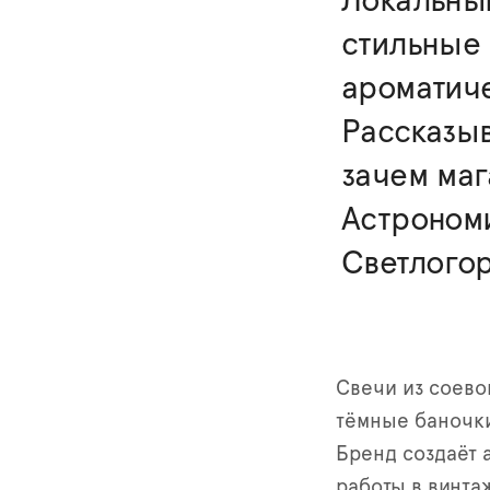
Локальный
стильные 
ароматич
Рассказыв
зачем маг
Астроном
Светлогор
Свечи из соево
тёмные баночки
Бренд создаёт 
работы в винта