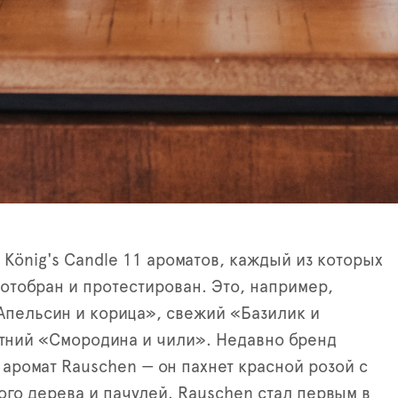
 König's Candle 11 ароматов, каждый из которых
отобран и протестирован. Это, например,
пельсин и корица», свежий «Базилик и
тний «Смородина и чили». Недавно бренд
 аромат Rauschen — он пахнет красной розой с
ого дерева и пачулей. Rauschen стал первым в