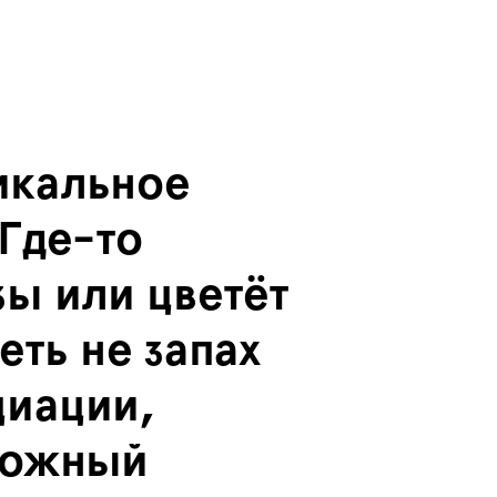
икальное
Где-то
зы или цветёт
еть не запах
циации,
сложный