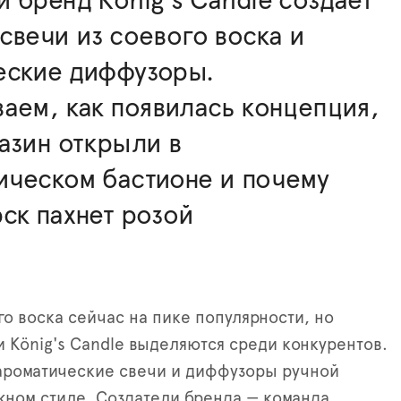
 бренд König's Candle создаёт
свечи из соевого воска и
еские диффузоры.
аем, как появилась концепция,
азин открыли в
ическом бастионе и почему
ск пахнет розой
го воска сейчас на пике популярности, но
 König's Candle выделяются среди конкурентов.
ароматические свечи и диффузоры ручной
жном стиле. Создатели бренда — команда