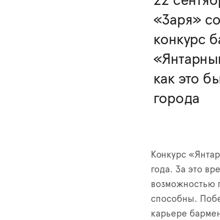
22 сентяб
«Заря» с
конкурс б
«Янтарный
как это б
города
Конкурс «Янтар
года. За это в
возможностью п
способны. Побе
карьере бармен