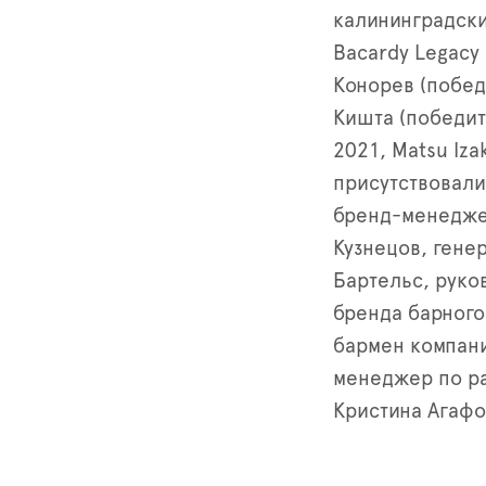
калининградск
Bacardy Legacy 
Конорев (побед
Кишта (победит
2021, Matsu Iza
присутствовали
бренд-менедже
Кузнецов, гене
Бартельс, руко
бренда барного
бармен компан
менеджер по р
Кристина Агафо