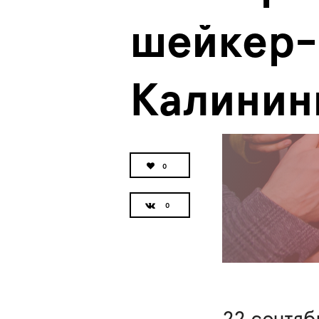
шейкер-
Калинин
0