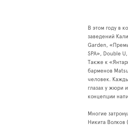
В этом году в 
заведений Калин
Garden, «Премь
SPA», Double U,
Также к «Янта
барменов Matsu
человек. Кажды
глазах у жюри 
концепции напи
Многие затрону
Никита Волков 