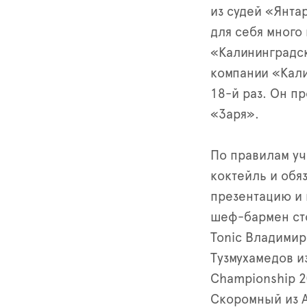
из судей «Янта
для себя много
«Калининградск
компании «Кали
18-й раз. Он пр
«Заря».
По правилам уч
коктейль и обя
презентацию и 
шеф-бармен сто
Tonic Владимир
Тузмухамедов и
Championship 
Скоромный из А