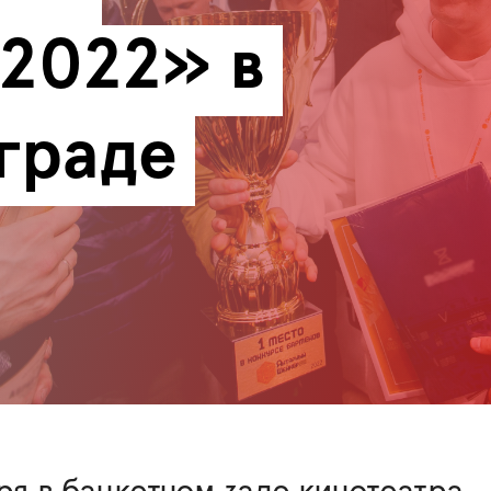
2022» в 
граде