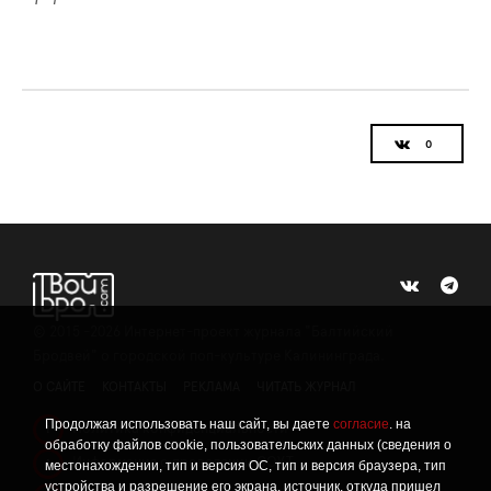
©
2015 -2026
Интернет-проект журнала "Балтийский
Бродвей" о городской поп-культуре Калининграда.
О САЙТЕ
КОНТАКТЫ
РЕКЛАМА
ЧИТАТЬ ЖУРНАЛ
Продолжая использовать наш сайт, вы даете
согласие
. на
Политика конфиденциальности
!
обработку файлов cookie, пользовательских данных (сведения о
Информация о проведении СОУТ
местонахождении, тип и версия ОС, тип и версия браузера, тип
!
устройства и разрешение его экрана, источник, откуда пришел