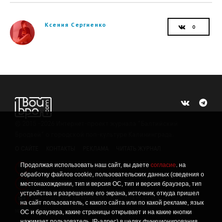
Ксения Сергиенко
©
2015 -2026
Интернет-проект журнала "Балтийский
Бродвей" о городской поп-культуре Калининграда.
О САЙТЕ
КОНТАКТЫ
РЕКЛАМА
ЧИТАТЬ ЖУРНАЛ
Продолжая использовать наш сайт, вы даете
согласие
. на
Политика конфиденциальности
!
обработку файлов cookie, пользовательских данных (сведения о
Информация о проведении СОУТ
местонахождении, тип и версия ОС, тип и версия браузера, тип
!
устройства и разрешение его экрана, источник, откуда пришел
Данный сайт не предназначен для просмотра лицам
16+
на сайт пользователь, с какого сайта или по какой рекламе, язык
младше 16 лет.
ОС и браузера, какие страницы открывает и на какие кнопки
нажимает пользователь, IP-адрес) в целях функционирования