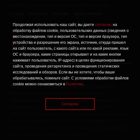
Бродвей" о городской поп-культуре Калининграда.
О САЙТЕ
КОНТАКТЫ
РЕКЛАМА
ЧИТАТЬ ЖУРНАЛ
Продолжая использовать наш сайт, вы даете
согласие
. на
Политика конфиденциальности
!
обработку файлов cookie, пользовательских данных (сведения о
Информация о проведении СОУТ
местонахождении, тип и версия ОС, тип и версия браузера, тип
!
устройства и разрешение его экрана, источник, откуда пришел
Данный сайт не предназначен для просмотра лицам
16+
на сайт пользователь, с какого сайта или по какой рекламе, язык
младше 16 лет.
ОС и браузера, какие страницы открывает и на какие кнопки
нажимает пользователь, IP-адрес) в целях функционирования
сайта, проведения ретаргетинга и проведения статических
исследований и обзоров. Если вы не хотите, чтобы ваши
Сетевое издание «Твой Бро», реестровая запись о
обрабатывались, покиньте сайт. С условиями обработки файлов
регистрации средства массовой информации: серия Эл №
cookie можно ознакомиться в
Политике
.
ФС77-86309 от 17 ноября 2023 года, зарегистрировано
Федеральной службой по надзору в сфере связи,
информационных технологий и массовых коммуникаций
Согласен
(Роскомнадзор). Учредитель: ООО «Стартап», ОГРН
1063906139659. Главный редактор: Ольга Сергеевна Орлова.
Контакты редакции: +7 (4012) 530-280, broadway@kp-
kaliningrad.ru. Адрес редакции и учредителя: Калининград, ул.
Рокоссовского, д. 16/18, пом. I, офис 19