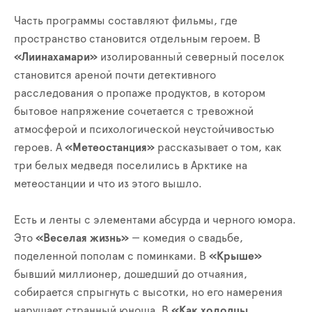
Часть программы составляют фильмы, где
пространство становится отдельным героем. В
«Лиинахамари»
изолированный северный поселок
становится ареной почти детективного
расследования о пропаже продуктов, в котором
бытовое напряжение сочетается с тревожной
атмосферой и психологической неустойчивостью
героев. А
«Метеостанция»
рассказывает о том, как
три белых медведя поселились в Арктике на
метеостанции и что из этого вышло.
Есть и ленты с элементами абсурда и черного юмора.
Это
«Веселая жизнь»
— комедия о свадьбе,
поделенной пополам с поминками. В
«Крыше»
бывший миллионер, дошедший до отчаяния,
собирается спрыгнуть с высотки, но его намерения
нарушает странный юноша. В
«Как холодцы