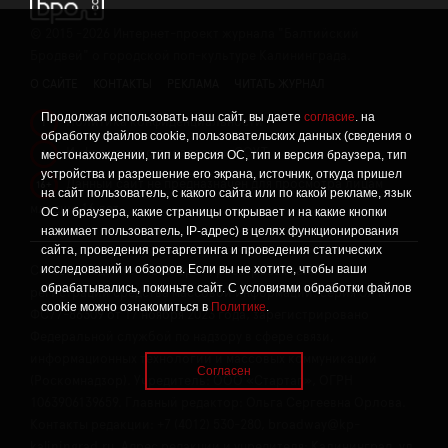
©
2015 -2026
Интернет-проект журнала "Балтийский
Бродвей" о городской поп-культуре Калининграда.
О САЙТЕ
КОНТАКТЫ
РЕКЛАМА
ЧИТАТЬ ЖУРНАЛ
Продолжая использовать наш сайт, вы даете
согласие
. на
Политика конфиденциальности
!
обработку файлов cookie, пользовательских данных (сведения о
Информация о проведении СОУТ
местонахождении, тип и версия ОС, тип и версия браузера, тип
!
устройства и разрешение его экрана, источник, откуда пришел
Данный сайт не предназначен для просмотра лицам
16+
на сайт пользователь, с какого сайта или по какой рекламе, язык
младше 16 лет.
ОС и браузера, какие страницы открывает и на какие кнопки
нажимает пользователь, IP-адрес) в целях функционирования
сайта, проведения ретаргетинга и проведения статических
исследований и обзоров. Если вы не хотите, чтобы ваши
Сетевое издание «Твой Бро», реестровая запись о
обрабатывались, покиньте сайт. С условиями обработки файлов
регистрации средства массовой информации: серия Эл №
cookie можно ознакомиться в
Политике
.
ФС77-86309 от 17 ноября 2023 года, зарегистрировано
Федеральной службой по надзору в сфере связи,
информационных технологий и массовых коммуникаций
Согласен
(Роскомнадзор). Учредитель: ООО «Стартап», ОГРН
1063906139659. Главный редактор: Ольга Сергеевна Орлова.
Контакты редакции: +7 (4012) 530-280, broadway@kp-
kaliningrad.ru. Адрес редакции и учредителя: Калининград, ул.