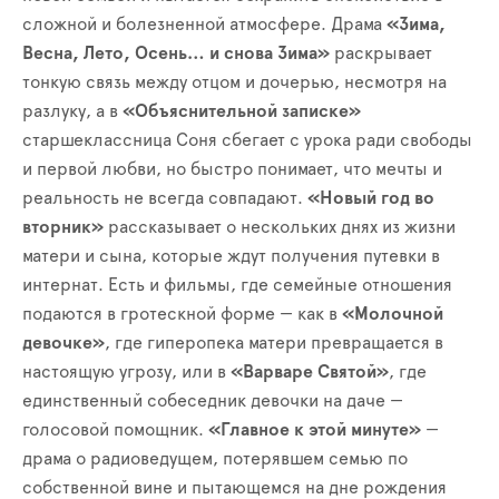
сложной и болезненной атмосфере. Драма
«Зима,
Весна, Лето, Осень… и снова Зима»
раскрывает
тонкую связь между отцом и дочерью, несмотря на
разлуку, а в
«Объяснительной записке»
старшеклассница Соня сбегает с урока ради свободы
и первой любви, но быстро понимает, что мечты и
реальность не всегда совпадают.
«Новый год во
вторник»
рассказывает о нескольких днях из жизни
матери и сына, которые ждут получения путевки в
интернат. Есть и фильмы, где семейные отношения
подаются в гротескной форме — как в
«Молочной
девочке»
, где гиперопека матери превращается в
настоящую угрозу, или в
«Варваре Святой»
, где
единственный собеседник девочки на даче —
голосовой помощник.
«Главное к этой минуте»
—
драма о радиоведущем, потерявшем семью по
собственной вине и пытающемся на дне рождения