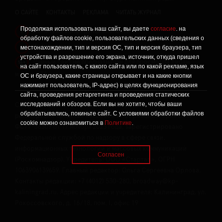
О САЙТЕ
КОНТАКТЫ
РЕКЛАМА
ЧИТАТЬ ЖУРНАЛ
Продолжая использовать наш сайт, вы даете
согласие
. на
Политика конфиденциальности
!
обработку файлов cookie, пользовательских данных (сведения о
Информация о проведении СОУТ
местонахождении, тип и версия ОС, тип и версия браузера, тип
!
устройства и разрешение его экрана, источник, откуда пришел
Данный сайт не предназначен для просмотра лицам
16+
на сайт пользователь, с какого сайта или по какой рекламе, язык
младше 16 лет.
ОС и браузера, какие страницы открывает и на какие кнопки
нажимает пользователь, IP-адрес) в целях функционирования
сайта, проведения ретаргетинга и проведения статических
исследований и обзоров. Если вы не хотите, чтобы ваши
Сетевое издание «Твой Бро», реестровая запись о
обрабатывались, покиньте сайт. С условиями обработки файлов
регистрации средства массовой информации: серия Эл №
cookie можно ознакомиться в
Политике
.
ФС77-86309 от 17 ноября 2023 года, зарегистрировано
Федеральной службой по надзору в сфере связи,
информационных технологий и массовых коммуникаций
Согласен
(Роскомнадзор). Учредитель: ООО «Стартап», ОГРН
1063906139659. Главный редактор: Ольга Сергеевна Орлова.
Контакты редакции: +7 (4012) 530-280, broadway@kp-
kaliningrad.ru. Адрес редакции и учредителя: Калининград, ул.
Рокоссовского, д. 16/18, пом. I, офис 19