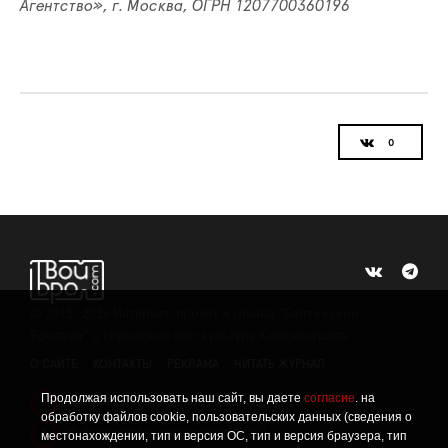
Агентство», г. Москва, ОГРН 1207700360196
©
2015 -2026
Интернет-проект журнала "Балтийский
Бродвей" о городской поп-культуре Калининграда.
О САЙТЕ
КОНТАКТЫ
РЕКЛАМА
ЧИТАТЬ ЖУРНАЛ
Продолжая использовать наш сайт, вы даете
согласие
. на
Политика конфиденциальности
!
обработку файлов cookie, пользовательских данных (сведения о
Информация о проведении СОУТ
местонахождении, тип и версия ОС, тип и версия браузера, тип
!