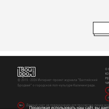
О 
КО
РЕ
©
2015 -2026
Интернет-проект журнала "Балтийский
ЧИ
Бродвей" о городской поп-культуре Калининграда.
!
!
Данный сайт не предназначен для просмотра лицам мла
16+
Продолжая использовать наш сайт, вы дае