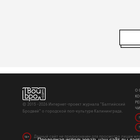
О 
КО
РЕ
©
2015 -2026
Интернет-проект журнала "Балтийский
ЧИ
Бродвей" о городской поп-культуре Калининграда.
!
!
Данный сайт не предназначен для просмотра лицам мла
16+
Продолжая использовать наш сайт, вы дае