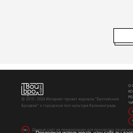
О 
КО
РЕ
©
2015 -2026
Интернет-проект журнала "Балтийский
ЧИ
Бродвей" о городской поп-культуре Калининграда.
!
!
Данный сайт не предназначен для просмотра лицам мла
16+
Продолжая использовать наш сайт, вы дае