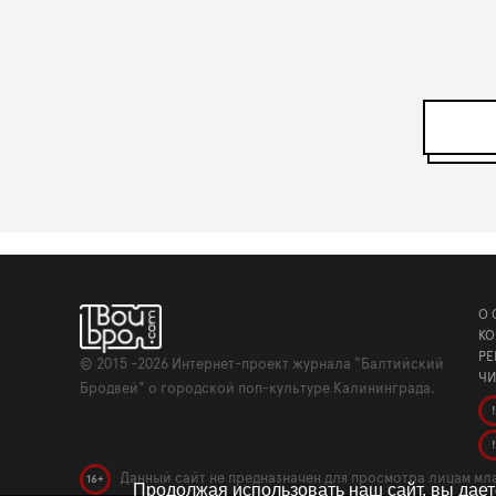
О 
КО
РЕ
©
2015 -2026
Интернет-проект журнала "Балтийский
ЧИ
Бродвей" о городской поп-культуре Калининграда.
!
!
Данный сайт не предназначен для просмотра лицам мла
16+
Продолжая использовать наш сайт, вы дае