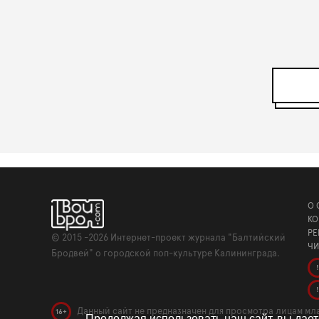
О 
КО
РЕ
©
2015 -2026
Интернет-проект журнала "Балтийский
ЧИ
Бродвей" о городской поп-культуре Калининграда.
!
!
Данный сайт не предназначен для просмотра лицам мла
16+
Продолжая использовать наш сайт, вы дае