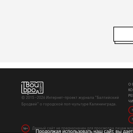
О 
КО
РЕ
©
2015 -2026
Интернет-проект журнала "Балтийский
ЧИ
Бродвей" о городской поп-культуре Калининграда.
!
!
Данный сайт не предназначен для просмотра лицам мла
16+
Продолжая использовать наш сайт, вы дае