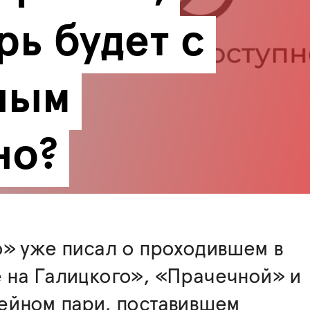
рь будет с 
ным 
но?
о» уже писал о проходившем в
 на Галицкого», «Прачечной» и
ейном пари, поставившем