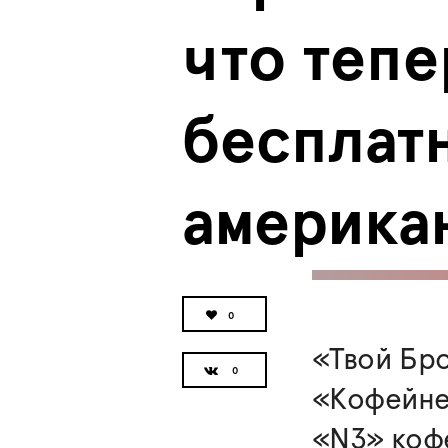
что тепе
бесплат
америка
0
«Твой Бр
«Кофейне
«N3» коф