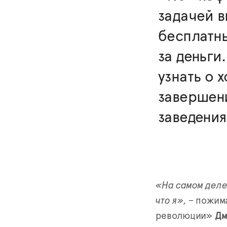
задачей в
бесплатн
за деньги
узнать о 
завершени
заведени
«На самом деле,
что я», –
пожим
революции»
Дм