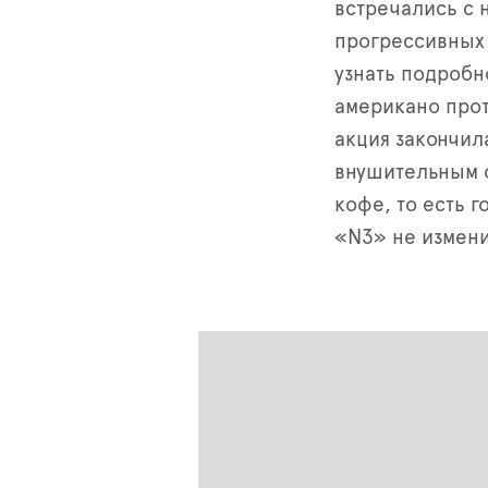
встречались с 
прогрессивных
узнать подробн
американо про
акция закончила
внушительным о
кофе, то есть 
«
N
3» не измен