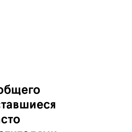
 общего
ставшиеся
асто