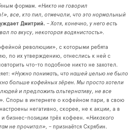
йным формам.
«Никто не говорил
!», все, кто пил, отмечали, что это нормальный
уждает Дмитрий.
– Хотя, конечно, у него есть
ал по вкусу, некоторая водянистость».
офейной революции», с которыми ребята
ю, по их утверждению, отнеслись к ней с
повторить что-то подобное никто не захотел.
яет:
«Нужно понимать, что нашей целью не было
жно больше кофейных зёрен. Мы просто хотели
 людей и предложить альтернативу, не все
».
Споры в интернете о кофейном пари, в свою
настроены негативно, скорее, не к акции, а в
 и бизнес-позиции трёх кофеен. «
Никакого
 там не прочитал», –
признаётся Скрябин.