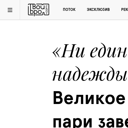
ПОТОК
ЭКСКЛЮЗИВ
РЕ
«Ни един
надежды
Великое
пари зав