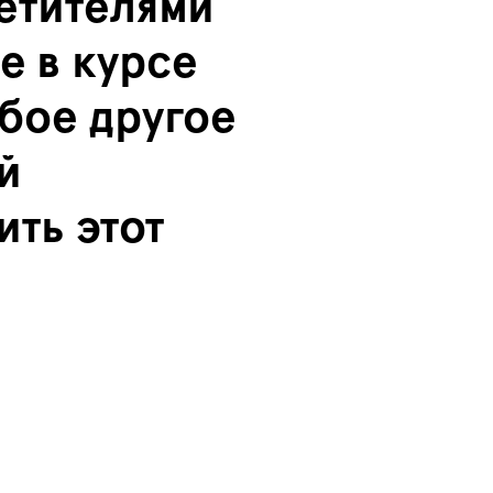
етителями
е в курсе
юбое другое
й
ть этот