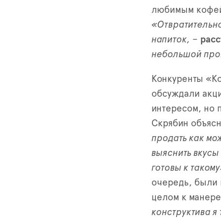
любимым кофе
«Отвратительно
напиток,
–
расс
небольшой пров
Конкуренты «К
обсуждали акци
интересом, но 
Скрябин объясн
продать как мо
выяснить вкусы
готовы к такому
очередь, были 
целом к манере
конструктива я