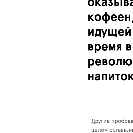
оказыв
кофеен,
идущей 
время 
револю
напиток
Другие пробова
целом оставали