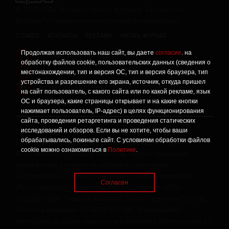
©
2015 -2026
Интернет-проект журнала "Балтийский
Бродвей" о городской поп-культуре Калининграда.
О САЙТЕ
КОНТАКТЫ
РЕКЛАМА
ЧИТАТЬ ЖУРНАЛ
Продолжая использовать наш сайт, вы даете
согласие
. на
Политика конфиденциальности
!
обработку файлов cookie, пользовательских данных (сведения о
Информация о проведении СОУТ
местонахождении, тип и версия ОС, тип и версия браузера, тип
!
устройства и разрешение его экрана, источник, откуда пришел
Данный сайт не предназначен для просмотра лицам
16+
на сайт пользователь, с какого сайта или по какой рекламе, язык
младше 16 лет.
ОС и браузера, какие страницы открывает и на какие кнопки
нажимает пользователь, IP-адрес) в целях функционирования
сайта, проведения ретаргетинга и проведения статических
исследований и обзоров. Если вы не хотите, чтобы ваши
Сетевое издание «Твой Бро», реестровая запись о
обрабатывались, покиньте сайт. С условиями обработки файлов
регистрации средства массовой информации: серия Эл №
cookie можно ознакомиться в
Политике
.
ФС77-86309 от 17 ноября 2023 года, зарегистрировано
Федеральной службой по надзору в сфере связи,
информационных технологий и массовых коммуникаций
Согласен
(Роскомнадзор). Учредитель: ООО «Стартап», ОГРН
1063906139659. Главный редактор: Ольга Сергеевна Орлова.
Контакты редакции: +7 (4012) 530-280, broadway@kp-
kaliningrad.ru. Адрес редакции и учредителя: Калининград, ул.