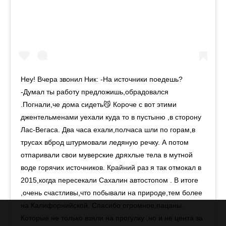
Hey! Вчера звонил Ник: -На источники поедешь?
-Думал ты работу предложишь,обрадовался
.Погнали,че дома сидеть😼 Короче с вот этими
джентельменами уехали куда то в пустыню ,в сторону
Лас-Вегаса. Два часа ехали,полчаса шли по горам,в
трусах вброд штурмовали ледяную речку. А потом
отпаривали свои муверские дряхлые тела в мутной
воде горячих источников. Крайний раз я так отмокал в
2015,когда пересекали Сахалин автостопом . В итоге
,очень счастливы,что побывали на природе,тем более
на Калифорнийской. Спасибо огромное,пацаны.
Которые не только взяли на прогулку ,но и не цента за