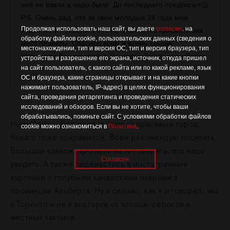
неё не взяли,а надо было. До последнего предлагал🤔
P.S. Очень рад ,что за свои молодые 24 года мои
Продолжая использовать наш сайт, вы даете
согласие
. на
худые ноги привели меня на множество красивейших
обработку файлов cookie, пользовательских данных (сведения о
мест планеты. Спасибо всем и всему свыше.
местонахождении, тип и версия ОС, тип и версия браузера, тип
#heyyanee Вэн починил с Денисом. Денис-спасибоооо
устройства и разрешение его экрана, источник, откуда пришел
на сайт пользователь, с какого сайта или по какой рекламе, язык
Публикация от
⠀⠀⠀⠀⠀⠀⠀⠀ Y A N I V A N O V
(@yanivanovs)
21
ОС и браузера, какие страницы открывает и на какие кнопки
нажимает пользователь, IP-адрес) в целях функционирования
сайта, проведения ретаргетинга и проведения статических
исследований и обзоров. Если вы не хотите, чтобы ваши
обрабатывались, покиньте сайт. С условиями обработки файлов
Нью-Йорк — безусловно, самый красивый город,
cookie можно ознакомиться в
Политике
.
Чикаго тоже понравился. Всем рекомендую посетить
Большой каньон, про него мало говорить, его надо
Согласен
увидеть. А также перенестись в инстаграмные
картинки с голубыми канадскими озёрами в
провинции Альберта. Ну а сейчас, как я и говорил, мы
в Торонто и не в восторге от холода, серости и
местных законов.