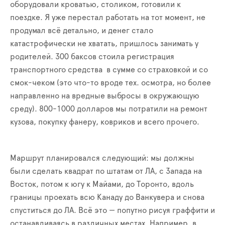
оборудовали кроватью, столиком, готовили к
поездке. Я уже перестал работать на тот момент, не
продумал всё детально, и денег стало
катастрофически не хватать, пришлось занимать у
родителей. 300 баксов стоила регистрация
транспортного средства в сумме со страховкой и со
смок-чеком (это что-то вроде тех. осмотра, но более
направленно на вредные выбросы в окружающую
среду). 800-1000 долларов мы потратили
на
ремонт
кузова, покупку фанеру, ковриков и всего прочего.
Маршрут планировался следующий: мы должны
были сделать квадрат по штатам от ЛА, с
З
апада на
В
осток, потом к югу к Майами, до Торонто, вдоль
границы проехать всю Канаду до Ванкувера и снова
спуститься до ЛА. Всё это — попутно рисуя граффити и
останавливаясь
в
различных местах. Например, в