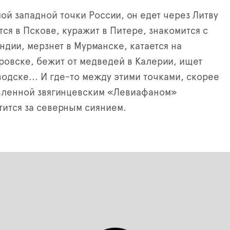
мой западной точки России, он едет через Литву
тся в Пскове, куражит в Питере, знакомится с
ндии, мерзнет в Мурманске, катается на
ровске, бежит от медведей в Калерии, ищет
водске... И где-то между этими точками, скорее
авленной звягинцевским «Левиафаном»
тится за северным сиянием.