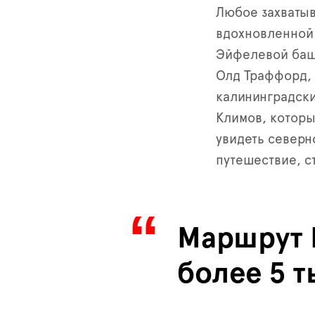
Любое захватыв
вдохновленной 
Эйфелевой башн
Олд Траффорд, 
калининградски
Климов, которы
увидеть северно
путешествие, с
Маршрут В
более 5 т