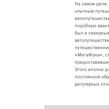
На самом деле,
опытным путеше
велопутешеств
подобную авант
был в северных
автопутешестви
путешественник
«МегаФона», ст
предоставившег
Этого вполне д
постоянной обр
регулярных отч