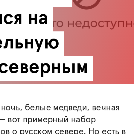
ся на 
льную 
 северным 
ночь, белые медведи, вечная
 — вот примерный набор
ов о русском севере. Но есть в