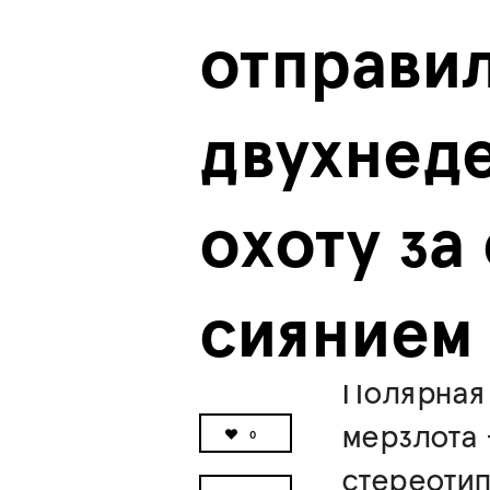
отправил
двухнеде
охоту за
сиянием
Полярная 
мерзлота
0
стереотип