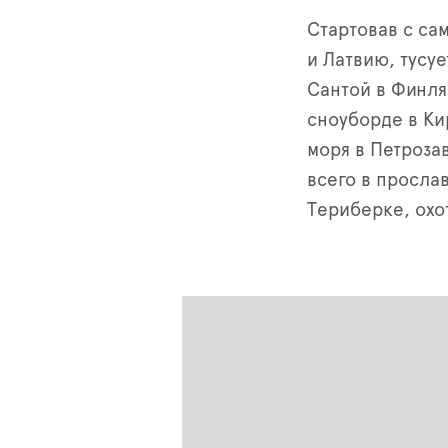
Стартовав с са
и Латвию, тусуе
Сантой в Финля
сноуборде в Ки
моря в Петроза
всего в просл
Териберке, охо