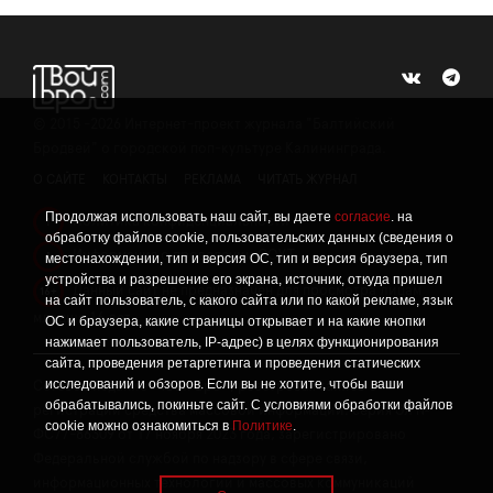
©
2015 -2026
Интернет-проект журнала "Балтийский
Бродвей" о городской поп-культуре Калининграда.
О САЙТЕ
КОНТАКТЫ
РЕКЛАМА
ЧИТАТЬ ЖУРНАЛ
Продолжая использовать наш сайт, вы даете
согласие
. на
Политика конфиденциальности
!
обработку файлов cookie, пользовательских данных (сведения о
Информация о проведении СОУТ
местонахождении, тип и версия ОС, тип и версия браузера, тип
!
устройства и разрешение его экрана, источник, откуда пришел
Данный сайт не предназначен для просмотра лицам
16+
на сайт пользователь, с какого сайта или по какой рекламе, язык
младше 16 лет.
ОС и браузера, какие страницы открывает и на какие кнопки
нажимает пользователь, IP-адрес) в целях функционирования
сайта, проведения ретаргетинга и проведения статических
исследований и обзоров. Если вы не хотите, чтобы ваши
Сетевое издание «Твой Бро», реестровая запись о
обрабатывались, покиньте сайт. С условиями обработки файлов
регистрации средства массовой информации: серия Эл №
cookie можно ознакомиться в
Политике
.
ФС77-86309 от 17 ноября 2023 года, зарегистрировано
Федеральной службой по надзору в сфере связи,
информационных технологий и массовых коммуникаций