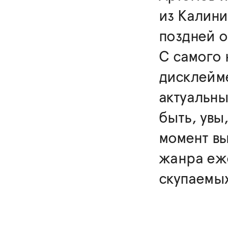
из Калини
поздней о
С самого
дисклейме
актуальны
быть, увы
момент вы
жанра еж
скупаемых