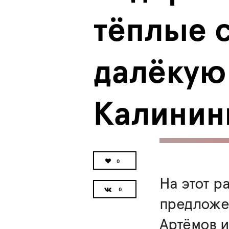
тёплые с
далёкую 
Калинин
0
На этот р
предложе
Артёмов и