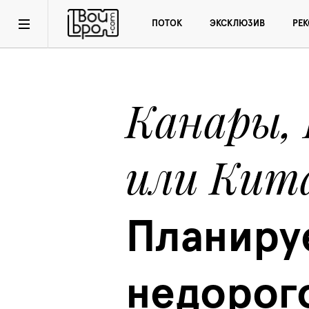
ПОТОК
ЭКСКЛЮЗИВ
РЕ
Канары, 
или Кит
Планируе
недорого