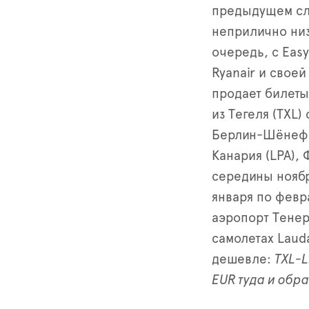
предыдущем слу
неприлично низ
очередь, с Easy
Ryanair и свое
продает билеты
из Тегеля (TXL)
Берлин-Шёнефе
Канария (LPA), 
середины ноябр
января по февра
аэропорт Тене
самолетах Laud
дешевле:
TXL-L
EUR туда и обр