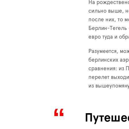
На рождественс
сильно выше, н
после них, то 
Берлин-Тегель
евро туда и обр
Разумеется, мо
берлинских аэр
сравнения: из 
перелет выходи
из вышеупомяну
Путеше