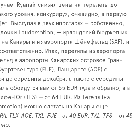
чае, Ryanair снизил цены на перелеты до
кого уровня, конкурируя, очевидно, в первую
jet. Выступая в двух ипостасях
—
собственно,
й дочки Laudamotion,
—
ирландский бюджетник
 на Канары и из аэропорта Шёнефельд (SXF), и
 соответственно. Итак, перелеты из аэропорта
льд в аэропорты Канарских островов Гран-
Фуэртевентура (FUE), Ланцароте (ACE) с
я до середины декабря, а также с середины
ль обойдутся вам от 55 EUR туда и обратно, а в
рифе-Юг (TFS)
—
от 64 EUR.
Из Тегеля (на
amotion) можно слетать на Канары еще
PA, TLX-ACE, TXL-FUE - от 40 EUR, TXL-TFS
—
от 45
атно.