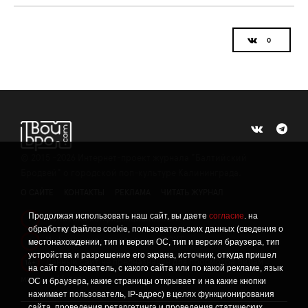
©
2015 -2026
Интернет-проект журнала "Балтийский
Бродвей" о городской поп-культуре Калининграда.
О САЙТЕ
КОНТАКТЫ
РЕКЛАМА
ЧИТАТЬ ЖУРНАЛ
Продолжая использовать наш сайт, вы даете
согласие
. на
Политика конфиденциальности
!
обработку файлов cookie, пользовательских данных (сведения о
Информация о проведении СОУТ
местонахождении, тип и версия ОС, тип и версия браузера, тип
!
устройства и разрешение его экрана, источник, откуда пришел
Данный сайт не предназначен для просмотра лицам
16+
на сайт пользователь, с какого сайта или по какой рекламе, язык
младше 16 лет.
ОС и браузера, какие страницы открывает и на какие кнопки
нажимает пользователь, IP-адрес) в целях функционирования
сайта, проведения ретаргетинга и проведения статических