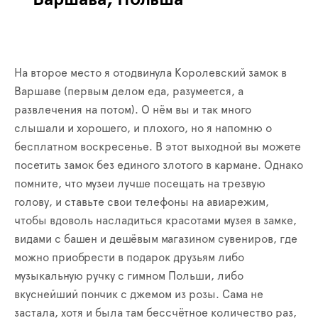
На второе место я отодвинула Королевский замок в
Варшаве (первым делом еда, разумеется, а
развлечения на потом). О нём вы и так много
слышали и хорошего, и плохого, но я напомню о
бесплатном воскресенье. В этот выходной вы можете
посетить замок без
единого
злот
ого
в кармане. Однако
помните, что музеи лучше посещать на трезвую
голову, и ставьте свои телефоны на авиарежим,
чтобы вдоволь насладиться красотами музея в замке,
видами с башен и дешёвым магазином сувениров, где
можно приобрести в подарок друзьям либо
музыкальную ручку с гимном Польши, либо
вкуснейший пончик с джемом из розы. Сама не
застала, хотя и была там бессчётное количество раз,