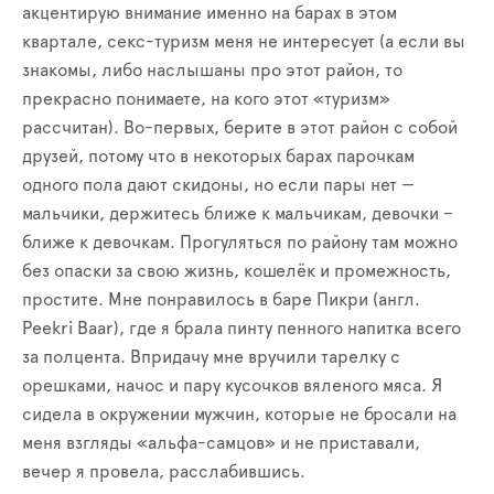
акцентирую внимание именно на барах в этом
квартале, секс-туризм меня не интересует (а если вы
знакомы, либо наслышаны про этот район, то
прекрасно понимаете, на кого этот
«
туризм
»
рассчитан). Во-первых, берите в этот район с собой
друзей, потому что в некоторых барах парочкам
одного пола дают скидоны, но если пары нет
—
мальчики, держитесь ближе к мальчикам, девочки –
ближе к девочкам
.
П
рогуляться
по району там можно
без опаски за свою жизнь, кошелёк и промежность,
простите. Мне понравилось в баре Пикри (англ.
Peekri Baar), где я брала пинту пенного напитка всего
за полцента. Впридачу мне вручили тарелку с
орешками, начос и пару кусочков вяленого мяса. Я
сидела в окружении мужчин, которые не бросали на
меня взгляд
ы
«
альфа-самц
ов»
и не приставали,
вечер я провела
, расслабившись
.