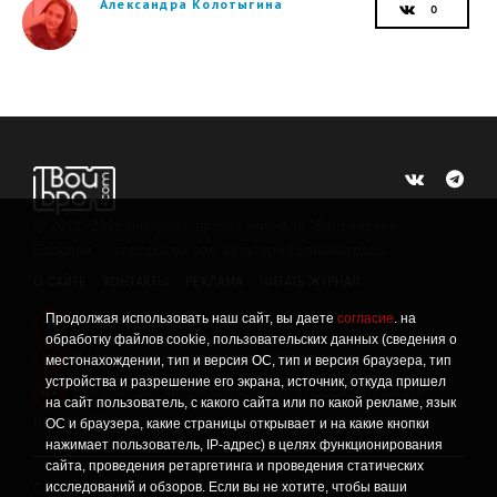
Александра Колотыгина
©
2015 -2026
Интернет-проект журнала "Балтийский
Бродвей" о городской поп-культуре Калининграда.
О САЙТЕ
КОНТАКТЫ
РЕКЛАМА
ЧИТАТЬ ЖУРНАЛ
Продолжая использовать наш сайт, вы даете
согласие
. на
Политика конфиденциальности
!
обработку файлов cookie, пользовательских данных (сведения о
Информация о проведении СОУТ
местонахождении, тип и версия ОС, тип и версия браузера, тип
!
устройства и разрешение его экрана, источник, откуда пришел
Данный сайт не предназначен для просмотра лицам
16+
на сайт пользователь, с какого сайта или по какой рекламе, язык
младше 16 лет.
ОС и браузера, какие страницы открывает и на какие кнопки
нажимает пользователь, IP-адрес) в целях функционирования
сайта, проведения ретаргетинга и проведения статических
исследований и обзоров. Если вы не хотите, чтобы ваши
Сетевое издание «Твой Бро», реестровая запись о