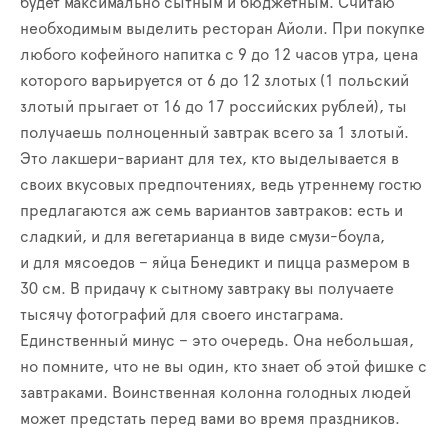
будет максимально сытным и бюджетным. Считаю
необходимым выделить ресторан Айоли. При покупке
любого кофейного напитка
с 9 до 12 часов утра
, цена
которого варьируется от 6 до 12 злотых (1 польский
злотый прыгает от 16 до 17 российских рублей), т
ы
получаешь полноценный завтрак всего за 1 злотый.
Это лакшери
-
вариант для тех, кто выделывается в
своих вкусовых предпочтениях, ведь утреннему гостю
предлагаются аж
семь
вариантов завтраков
:
есть и
сладкий, и для вегетарианца
в виде смузи-боула
,
и
для мясоедов – яйца Бенедикт и пицца размером в
30 см
. В придачу к сытному завтраку вы получаете
тысячу фотографий для своего инстаграма.
Е
динственный минус –
это
очередь. Она небольшая,
но помните, что
не вы один
, кто знает об этой фишке с
завтраками. Воинственная колонна голодных людей
может предстать перед вами во время праздников.