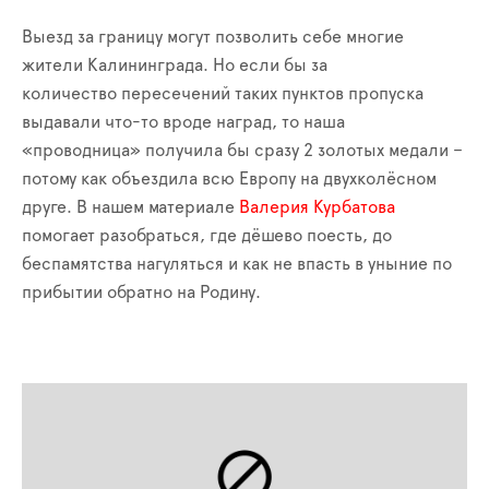
В
ыезд за границу мо
гу
т позволить себе
многие
жители
Калининграда.
Но е
сли бы за
количество пересечений таких пунктов пропуска
выдавали что-то вроде наград, то наша
«
проводница
»
получила бы сразу 2 золотых медали –
потому как
объездила всю Европу на двухколёсном
друге. В нашем материале
Валерия
Курбатова
помогает разобраться,
где дёшево по
ес
ть, до
беспамятства нагуляться и как не впасть в уныние по
прибытии обратно на Родину.