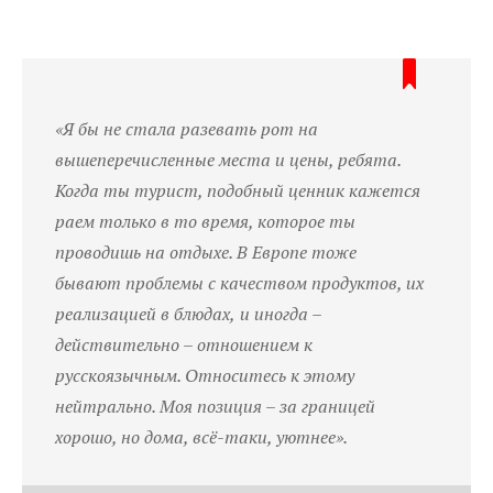
«
Я бы не стала разевать рот на
вышеперечисленные места и цены, ребята.
Когда ты турист, подобный ценник кажется
раем
только в
то время, которое ты
проводишь на отдыхе. В Европе
тоже
бывают
проблемы с качеством продуктов, их
реализацией в блюда
х,
и
иногда –
действительно –
отношение
м
к
русскоязычным.
О
тноситесь к этому
нейтрально. Моя позиция – за границей
хорошо, но дома, всё-таки, уютнее
».