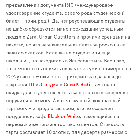
предъявлении документа ISIC (международное
удостоверение студента, своего рода студенческий
билет
– прим.ред.
). Да,
непреуспевающие
студенты
не шибко обрадуются мимо проходящим
успешным
людям с Zara, Urban Outfitters и прочими брендами на
пакетах, но это незначительная плата за
роскошный
ланч
со скид
кой
.
Е
сли вы не студент или ещё
школьник
, но находитесь в Эльблонге или Варшаве
,
то возможность
снизить свой чек за ужин
примерно
на
20% у вас всё
-
таки есть. Приходите за два часа до
закрытия ТЦ
«
Огроди
»
в
Севи Кебаб
.
Там точно
скидка для студентов есть, а за остальные заведения
поручиться не могу. А вот за вкусный шоколадный
тарт могу – и предлагаю всем, кто не озадачен
похудением, кафе
Black
or
White
, находящийся на
первом этаже того же торгового центра. Стоимость
тарта составляет 10 злотых, для десерта размером с