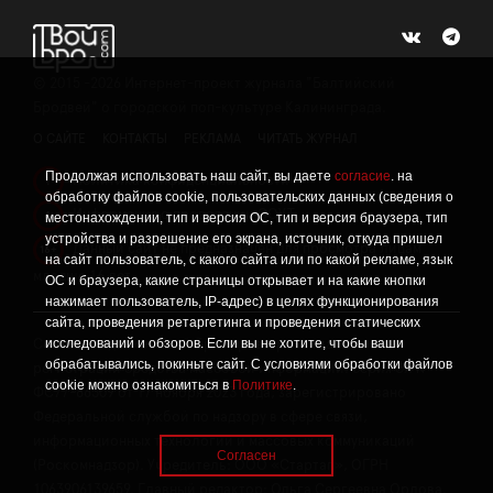
©
2015 -2026
Интернет-проект журнала "Балтийский
Бродвей" о городской поп-культуре Калининграда.
О САЙТЕ
КОНТАКТЫ
РЕКЛАМА
ЧИТАТЬ ЖУРНАЛ
Продолжая использовать наш сайт, вы даете
согласие
. на
Политика конфиденциальности
!
обработку файлов cookie, пользовательских данных (сведения о
Информация о проведении СОУТ
местонахождении, тип и версия ОС, тип и версия браузера, тип
!
устройства и разрешение его экрана, источник, откуда пришел
Данный сайт не предназначен для просмотра лицам
16+
на сайт пользователь, с какого сайта или по какой рекламе, язык
младше 16 лет.
ОС и браузера, какие страницы открывает и на какие кнопки
нажимает пользователь, IP-адрес) в целях функционирования
сайта, проведения ретаргетинга и проведения статических
исследований и обзоров. Если вы не хотите, чтобы ваши
Сетевое издание «Твой Бро», реестровая запись о
обрабатывались, покиньте сайт. С условиями обработки файлов
регистрации средства массовой информации: серия Эл №
cookie можно ознакомиться в
Политике
.
ФС77-86309 от 17 ноября 2023 года, зарегистрировано
Федеральной службой по надзору в сфере связи,
информационных технологий и массовых коммуникаций
Согласен
(Роскомнадзор). Учредитель: ООО «Стартап», ОГРН
1063906139659. Главный редактор: Ольга Сергеевна Орлова.