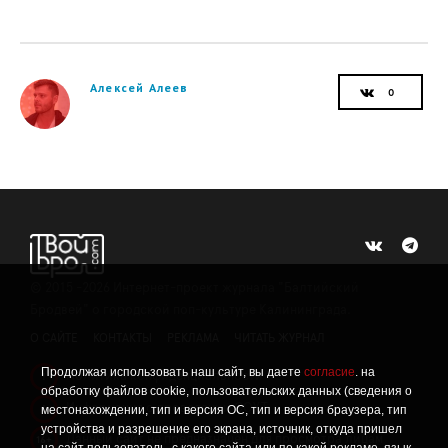
Алексей Алеев
©
2015 -2026
Интернет-проект журнала "Балтийский
Бродвей" о городской поп-культуре Калининграда.
О САЙТЕ
КОНТАКТЫ
РЕКЛАМА
ЧИТАТЬ ЖУРНАЛ
Продолжая использовать наш сайт, вы даете
согласие
. на
Политика конфиденциальности
!
обработку файлов cookie, пользовательских данных (сведения о
Информация о проведении СОУТ
местонахождении, тип и версия ОС, тип и версия браузера, тип
!
устройства и разрешение его экрана, источник, откуда пришел
Данный сайт не предназначен для просмотра лицам
16+