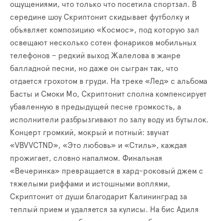
ощущениями, что только что посетила спортзал. В
середине шоу Скриптонит скидывает футболку и
объявляет композицию «Космос», под которую зал
освещают несколько сотен фонариков мобильных
телефонов – редкий выход Жалелова в жанре
балладной песни, но даже он сыгран так, что
отдается грохотом в груди. На треке «Лед» с альбома
Басты и Смоки Мо, Скриптонит сполна компенсирует
убавленную в предыдущей песне громкость, а
исполнители разбрызгивают по залу воду из бутылок.
Концерт громкий, мокрый и потный: звучат
«VBVVCTND», «Это любовь» и «Стиль», каждая
прожигает, словно напалмом. Финальная
«Вечеринка» превращается в хард-роковый джем с
тяжелыми риффами и истошными воплями,
Скриптонит от души благодарит Калининград за
теплый прием и удаляется за кулисы. На бис Адиля