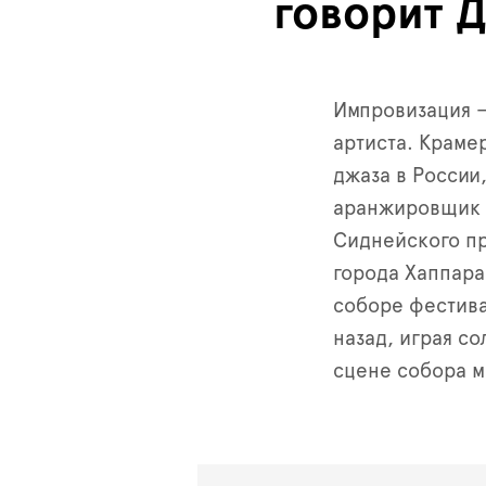
говорит 
Импровизация —
артиста. Краме
джаза в России,
аранжировщик и
Сиднейского пр
города Хаппара
соборе фестив
назад, играя с
сцене собора м