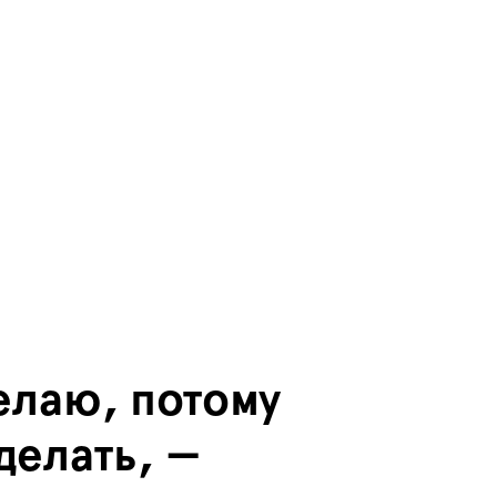
делаю, потому
 делать, —