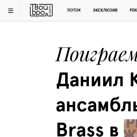
ПОТОК
ЭКСКЛЮЗИВ
РЕ
Поиграем
Даниил К
ансамбль
Brass в 