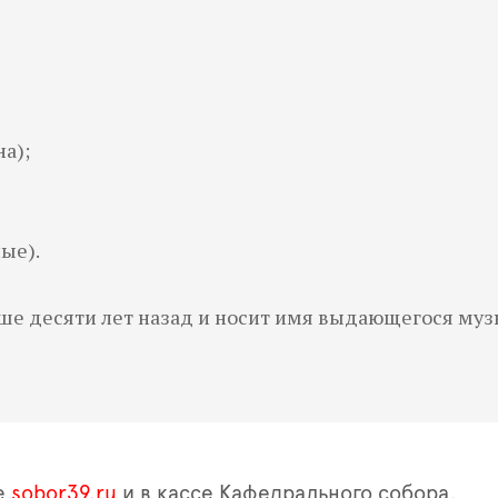
а);
ые).
ше десяти лет назад и носит имя выдающегося муз
е
sobor39.ru
и в кассе Кафедрального собора,