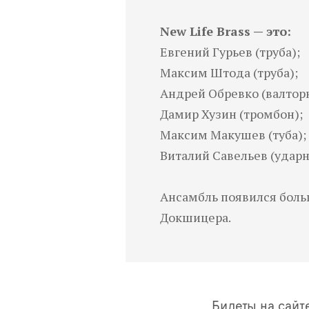
New Life Brass — это:
Евгений Гурьев (труба);
Максим Штода (труба);
Андрей Обревко (валторн
Дамир Хузин (тромбон);
Максим Макушев (туба);
Виталий Савельев (ударн
Ансамбль появился боль
Докшицера.
Билеты на сайт