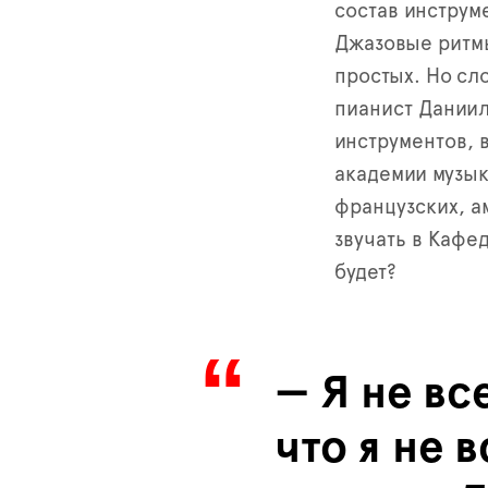
состав инструм
Джазовые ритмы
простых. Но сл
пианист Даниил
инструментов, 
академии музык
французских, а
звучать в Кафе
будет?
— Я не вс
что я не 