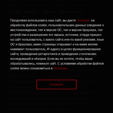
Бродвей" о городской поп-культуре Калининграда.
О САЙТЕ
КОНТАКТЫ
РЕКЛАМА
ЧИТАТЬ ЖУРНАЛ
Продолжая использовать наш сайт, вы даете
согласие
. на
Политика конфиденциальности
!
обработку файлов cookie, пользовательских данных (сведения о
Информация о проведении СОУТ
местонахождении, тип и версия ОС, тип и версия браузера, тип
!
устройства и разрешение его экрана, источник, откуда пришел
Данный сайт не предназначен для просмотра лицам
16+
на сайт пользователь, с какого сайта или по какой рекламе, язык
младше 16 лет.
ОС и браузера, какие страницы открывает и на какие кнопки
нажимает пользователь, IP-адрес) в целях функционирования
сайта, проведения ретаргетинга и проведения статических
исследований и обзоров. Если вы не хотите, чтобы ваши
Сетевое издание «Твой Бро», реестровая запись о
обрабатывались, покиньте сайт. С условиями обработки файлов
регистрации средства массовой информации: серия Эл №
cookie можно ознакомиться в
Политике
.
ФС77-86309 от 17 ноября 2023 года, зарегистрировано
Федеральной службой по надзору в сфере связи,
информационных технологий и массовых коммуникаций
Согласен
(Роскомнадзор). Учредитель: ООО «Стартап», ОГРН
1063906139659. Главный редактор: Ольга Сергеевна Орлова.
Контакты редакции: +7 (4012) 530-280, broadway@kp-
kaliningrad.ru. Адрес редакции и учредителя: Калининград, ул.
Рокоссовского, д. 16/18, пом. I, офис 19