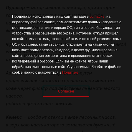
Пуровер
— метод заваривания кофе, при котором
горячая вода проходит через молотый кофе,
Продолжая использовать наш сайт, вы даете
согласие
. на
обработку файлов cookie, пользовательских данных (сведения о
находящийся в специальной воронке с бумажным
местонахождении, тип и версия ОС, тип и версия браузера, тип
фильтром.
устройства и разрешение его экрана, источник, откуда пришел
на сайт пользователь, с какого сайта или по какой рекламе, язык
Френч-пресс
— вертикальный стержень в стеклянной
ОС и браузера, какие страницы открывает и на какие кнопки
нажимает пользователь, IP-адрес) в целях функционирования
колбе опускает вниз сетчатый фильтр, который
сайта, проведения ретаргетинга и проведения статических
отделяет напиток от кофейной гущи.
исследований и обзоров. Если вы не хотите, чтобы ваши
обрабатывались, покиньте сайт. С условиями обработки файлов
cookie можно ознакомиться в
Политике
.
Аэропресс
— кофе заваривается путем
продавливания залитого горячей водой молотого
кофе через фильтр под действием пневматического
Согласен
насоса,
работающего за счет нажатия.
Кемекс
— колба из стекла в виде песочных часов,
в верхнюю часть которого вставляется бумажный