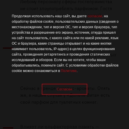
Любому персоналу сферы гостеприимства
не стоит злоупотреблять парфюмом. Гостя
должен окружать приятный и свежий
Продолжая использовать наш сайт, вы даете
согласие
. на
обработку файлов cookie, пользовательских данных (сведения о
аромат, а не хор разных запахов.
местонахождении, тип и версия ОС, тип и версия браузера, тип
устройства и разрешение его экрана, источник, откуда пришел
на сайт пользователь, с какого сайта или по какой рекламе, язык
ОС и браузера, какие страницы открывает и на какие кнопки
Должны ли отличаться косметические
нажимает пользователь, IP-адрес) в целях функционирования
сайта, проведения ретаргетинга и проведения статических
средства в мужских и женских туалетных
исследований и обзоров. Если вы не хотите, чтобы ваши
комнатах?
обрабатывались, покиньте сайт. С условиями обработки файлов
cookie можно ознакомиться в
Политике
.
Сейчас в тренде унисекс-ароматы. Опять
Согласен
же, в нашем случае у «Дольче Вита» есть
свой парфюм для туалетных комнат.
Влияет ли ольфакторная память —