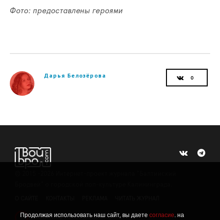
Фото: предоставлены героями
Дарья Белозёрова
©
2015 -2026
Интернет-проект журнала "Балтийский
Бродвей" о городской поп-культуре Калининграда.
О САЙТЕ
КОНТАКТЫ
РЕКЛАМА
ЧИТАТЬ ЖУРНАЛ
Продолжая использовать наш сайт, вы даете
согласие
. на
Политика конфиденциальности
!