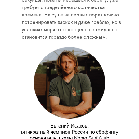
секунды, пока ты несёшься к берегу, уже
требует определённого количества
времени. На суше на первых порах можно
потренировать заскок и даже греблю, но в
условиях моря этот процесс неожиданно
становится гораздо более сложным.
Евгений Исаков,
пятикратный чемпион России по сёрфингу,
основатель школы König Surf Club