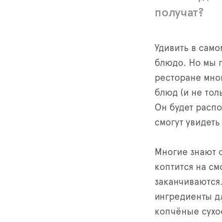
получат?
Удивить в само
блюдо. Но мы 
ресторане мног
блюд (и не тол
Он будет распо
смогут увидеть
Многие знают о
коптится на см
заканчиваются.
ингредиенты дл
копчёные сухо