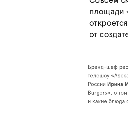
Совсем ск
площади «
откроется
от создат
Бренд-шеф рест
телешоу «Адска
России
Ирина 
Burgers», о то
и какие блюда 