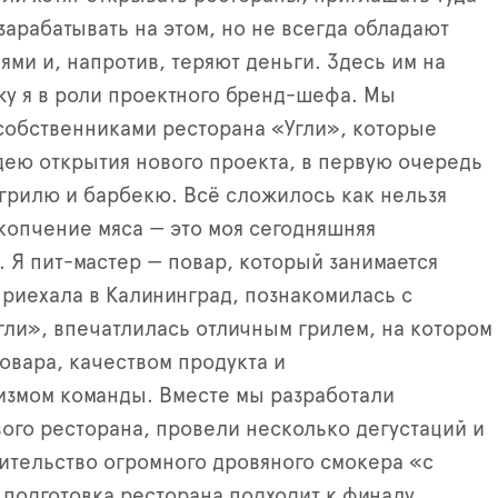
зарабатывать на этом, но не всегда обладают
ми и, напротив, теряют деньги. Здесь им на
у я в роли проектного бренд-шефа. Мы
 собственниками ресторана «Угли», которые
ею открытия нового проекта, в первую очередь
грилю и барбекю. Всё сложилось как нельзя
копчение мяса — это моя сегодняшняя
 Я пит-мастер — повар, который занимается
приехала в Калининград, познакомилась с
гли», впечатлилась отличным грилем, на котором
овара, качеством продукта и
змом команды. Вместе мы разработали
ого ресторана, провели несколько дегустаций и
оительство огромного дровяного смокера «с
 подготовка ресторана подходит к финалу.