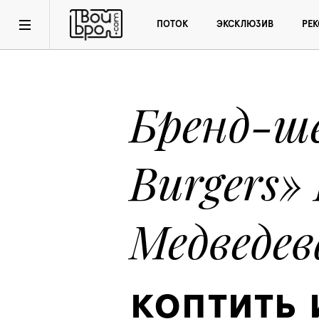
ПОТОК
ЭКСКЛЮЗИВ
РЕ
Бренд-ше
Burgers»
Медведев
коптить и