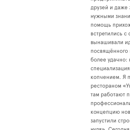
друзей и даже 
нужными знания
помощь прихож
встретились с
вынашивали ид
посвящённого 
более удачно: 
специализация.
копчением. Я 
рестораном «У
там работают п
профессионали
концепцию нов
запустили стр
нуля». Сегодня