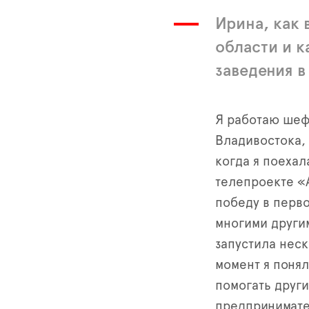
Ирина, как 
области и к
заведения в
Я работаю шеф
Владивостока, 
когда я поехал
телепроекте «
победу в перво
многими други
запустила неск
момент я поня
помогать друг
предпринимате