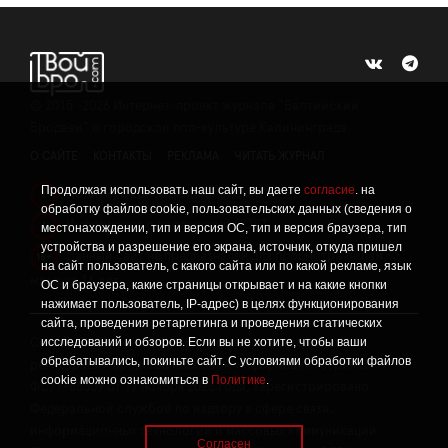
©
2015 -2026
Интернет-проект журнала "Балтийский
Бродвей" о городской поп-культуре Калининграда.
О САЙТЕ
КОНТАКТЫ
РЕКЛАМА
ЧИТАТЬ ЖУРНАЛ
Продолжая использовать наш сайт, вы даете
согласие
. на
Политика конфиденциальности
!
обработку файлов cookie, пользовательских данных (сведения о
Информация о проведении СОУТ
местонахождении, тип и версия ОС, тип и версия браузера, тип
!
устройства и разрешение его экрана, источник, откуда пришел
Данный сайт не предназначен для просмотра лицам
16+
на сайт пользователь, с какого сайта или по какой рекламе, язык
младше 16 лет.
ОС и браузера, какие страницы открывает и на какие кнопки
нажимает пользователь, IP-адрес) в целях функционирования
сайта, проведения ретаргетинга и проведения статических
исследований и обзоров. Если вы не хотите, чтобы ваши
Сетевое издание «Твой Бро», реестровая запись о
обрабатывались, покиньте сайт. С условиями обработки файлов
регистрации средства массовой информации: серия Эл №
cookie можно ознакомиться в
Политике
.
ФС77-86309 от 17 ноября 2023 года, зарегистрировано
Федеральной службой по надзору в сфере связи,
информационных технологий и массовых коммуникаций
Согласен