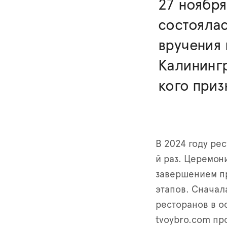
27 ноября
состояла
вручения
Калинингр
кого при
В 2024 году ре
й раз. Церемон
завершением пр
этапов. Сначал
ресторанов в о
tvoybro.com пр