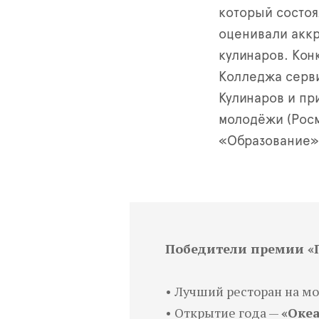
который состоя
оценивали акк
кулинаров. Кон
Колледжа серви
Кулинаров и пр
молодёжи (Росм
«Образование»
Победители премии «
• Лучший ресторан на м
• Открытие года —
«Оке