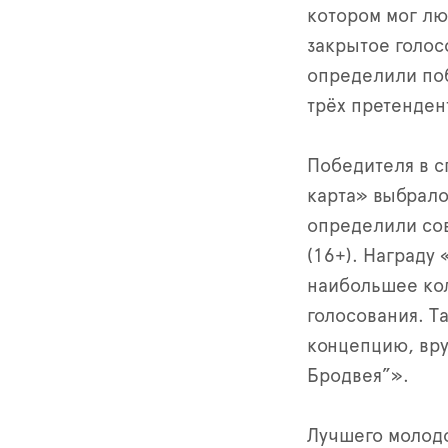
котором мог лю
закрытое голос
определили поб
трёх претенден
Победителя в с
карта» выбрал
определили со
(16+). Награду
наибольшее кол
голосования. Т
концепцию, вр
Бродвея”».
Лучшего молодо