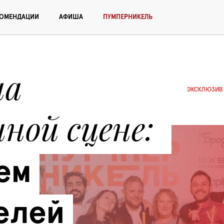
КОМЕНДАЦИИ
АФИША
ПУМПЕРНИКЕЛЬ
а 
ЭКСКЛЮЗИВ
ной сцене
м 
лей 