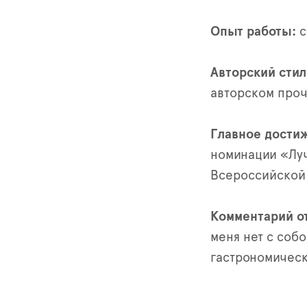
Опыт работы:
с
Авторский стил
авторском про
Главное достиж
номинации «Луч
Всероссийской 
Комментарий от
меня нет с соб
гастрономическ