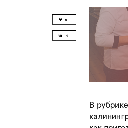
0
В рубрик
калинингр
как приго