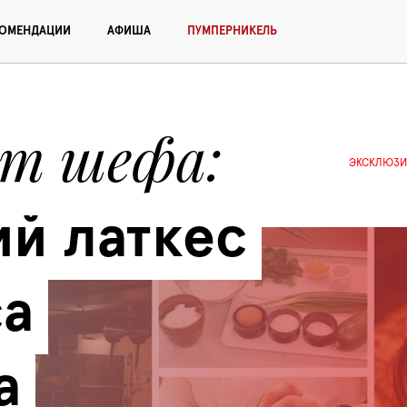
КОМЕНДАЦИИ
АФИША
ПУМПЕРНИКЕЛЬ
от шефа
ЭКСКЛЮЗИ
й латкес 
а 
а