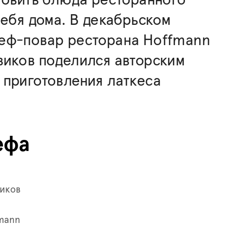
себя дома. В декабрьском
еф-повар ресторана Hoffmann
виков поделился авторским
приготовления латкеса
ефа
иков
mann