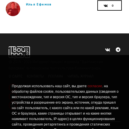
Илья Ефимов
©
2015 -2026
Интернет-проект журнала "Балтийский
Бродвей" о городской поп-культуре Калининграда.
О САЙТЕ
КОНТАКТЫ
РЕКЛАМА
ЧИТАТЬ ЖУРНАЛ
Продолжая использовать наш сайт, вы даете
согласие
. на
Политика конфиденциальности
!
обработку файлов cookie, пользовательских данных (сведения о
Информация о проведении СОУТ
местонахождении, тип и версия ОС, тип и версия браузера, тип
!
устройства и разрешение его экрана, источник, откуда пришел
Данный сайт не предназначен для просмотра лицам
16+
на сайт пользователь, с какого сайта или по какой рекламе, язык
младше 16 лет.
ОС и браузера, какие страницы открывает и на какие кнопки
нажимает пользователь, IP-адрес) в целях функционирования
сайта, проведения ретаргетинга и проведения статических