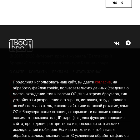
©
2015 -2026
Интернет-проект журнала "Балтийский
Бродвей" о городской поп-культуре Калининграда.
О САЙТЕ
КОНТАКТЫ
РЕКЛАМА
ЧИТАТЬ ЖУРНАЛ
Продолжая использовать наш сайт, вы даете
согласие
. на
Политика конфиденциальности
!
обработку файлов cookie, пользовательских данных (сведения о
Информация о проведении СОУТ
местонахождении, тип и версия ОС, тип и версия браузера, тип
!
устройства и разрешение его экрана, источник, откуда пришел
Данный сайт не предназначен для просмотра лицам
16+
на сайт пользователь, с какого сайта или по какой рекламе, язык
младше 16 лет.
ОС и браузера, какие страницы открывает и на какие кнопки
нажимает пользователь, IP-адрес) в целях функционирования
сайта, проведения ретаргетинга и проведения статических
исследований и обзоров. Если вы не хотите, чтобы ваши
Сетевое издание «Твой Бро», реестровая запись о
обрабатывались, покиньте сайт. С условиями обработки файлов
регистрации средства массовой информации: серия Эл №