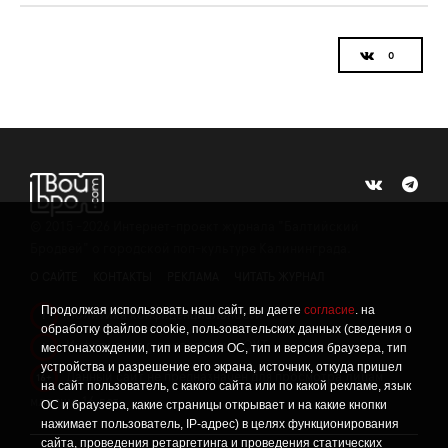
©
2015 -2026
Интернет-проект журнала "Балтийский
Бродвей" о городской поп-культуре Калининграда.
О САЙТЕ
КОНТАКТЫ
РЕКЛАМА
ЧИТАТЬ ЖУРНАЛ
Продолжая использовать наш сайт, вы даете
согласие
. на
Политика конфиденциальности
!
обработку файлов cookie, пользовательских данных (сведения о
Информация о проведении СОУТ
местонахождении, тип и версия ОС, тип и версия браузера, тип
!
устройства и разрешение его экрана, источник, откуда пришел
Данный сайт не предназначен для просмотра лицам
16+
на сайт пользователь, с какого сайта или по какой рекламе, язык
младше 16 лет.
ОС и браузера, какие страницы открывает и на какие кнопки
нажимает пользователь, IP-адрес) в целях функционирования
сайта, проведения ретаргетинга и проведения статических