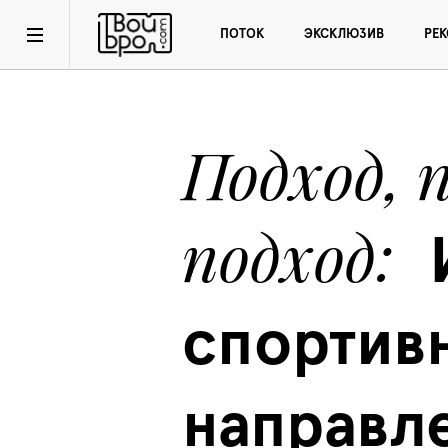
ПОТОК
ЭКСКЛЮЗИВ
РЕ
Подход, п
подход
спортивн
направле