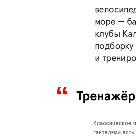
велосипед
море — б
клубы Кал
подборку
и тренир
Тренажёр
Классическое п
гантелями есть