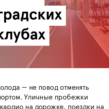
радских 
клубах
олода — не повод отменять
портом. Уличные пробежки
кардио на дорожке, поездки на