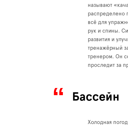
называют «кача
распределено п
всё для упражн
рук и спины. С
развития и улу
тренажёрный за
тренером. Он с
проследит за п
Бассейн
Холодная погод