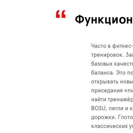
Функцион
Часто в фитнес
тренировок. За
базовых качест
баланса. Это п
открывать новы
приседания «пи
найти тренажё
BOSU, петли и 
дорожки. Глоток
классических 