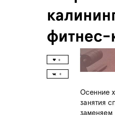
калининг
фитнес-
0
Осенние х
занятия с
заменяем 