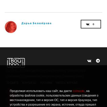
Дарья Белозёрова
©
2015 -2026
Интернет-проект журнала "Балтийский
Бродвей" о городской поп-культуре Калининграда.
О САЙТЕ
КОНТАКТЫ
РЕКЛАМА
ЧИТАТЬ ЖУРНАЛ
Продолжая использовать наш сайт, вы даете
согласие
. на
Политика конфиденциальности
!
обработку файлов cookie, пользовательских данных (сведения о
Информация о проведении СОУТ
местонахождении, тип и версия ОС, тип и версия браузера, тип
!
устройства и разрешение его экрана, источник, откуда пришел