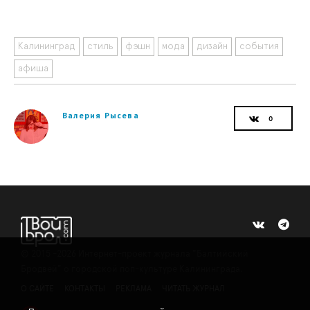
Калининград
стиль
фэшн
мода
дизайн
события
афиша
Валерия Рысева
©
2015 -2026
Интернет-проект журнала "Балтийский
Бродвей" о городской поп-культуре Калининграда.
О САЙТЕ
КОНТАКТЫ
РЕКЛАМА
ЧИТАТЬ ЖУРНАЛ