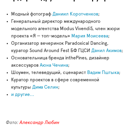
Модный фотограф
Даниил Коротченков
;
Генеральный директор международного
модельного агентства Modus VivendiS, член жюри
проекта «Я — топ-модель»
Мария Моисеева
;
Организатор вечеринок Paradoxical Dancing,
куратор Sound Around Fest БФ ГЦСИ
Данил Акимов
;
Основательница бренда inthePines, дизайнер
аксессуаров
Аюна Чечина
;
Шоумен, телеведущий, сценарист
Вадим Пштыка
;
Куратор проектов в сфере современной
культуры
Дима Селин
;
и другие...
Фото:
Александр Любин