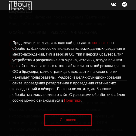
©
2015 -2026
Интернет-проект журнала "Балтийский
Бродвей" о городской поп-культуре Калининграда.
О САЙТЕ
КОНТАКТЫ
РЕКЛАМА
ЧИТАТЬ ЖУРНАЛ
Продолжая использовать наш сайт, вы даете
согласие
. на
Политика конфиденциальности
!
обработку файлов cookie, пользовательских данных (сведения о
Информация о проведении СОУТ
местонахождении, тип и версия ОС, тип и версия браузера, тип
!
устройства и разрешение его экрана, источник, откуда пришел
Данный сайт не предназначен для просмотра лицам
16+
на сайт пользователь, с какого сайта или по какой рекламе, язык
младше 16 лет.
ОС и браузера, какие страницы открывает и на какие кнопки
нажимает пользователь, IP-адрес) в целях функционирования
сайта, проведения ретаргетинга и проведения статических
исследований и обзоров. Если вы не хотите, чтобы ваши
Сетевое издание «Твой Бро», реестровая запись о
обрабатывались, покиньте сайт. С условиями обработки файлов
регистрации средства массовой информации: серия Эл №
cookie можно ознакомиться в
Политике
.
ФС77-86309 от 17 ноября 2023 года, зарегистрировано
Федеральной службой по надзору в сфере связи,
информационных технологий и массовых коммуникаций
Согласен
(Роскомнадзор). Учредитель: ООО «Стартап», ОГРН
1063906139659. Главный редактор: Ольга Сергеевна Орлова.